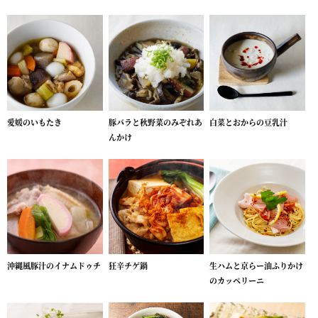
愛媛のいもたき
豚バラと秋野菜のみぞれあ
白菜とおからの豆乳汁
んかけ
沖縄風豚汁のイナムドゥチ
狂辛チゲ鍋
生ハムと京らー油ふりかけ
のカッペリーニ