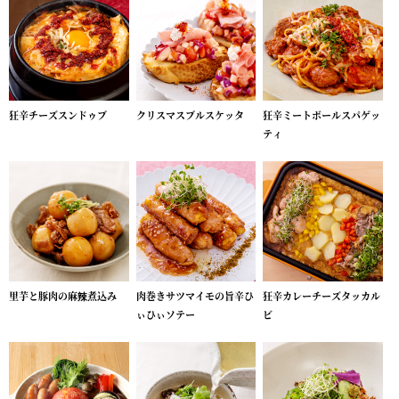
狂辛チーズスンドゥブ
クリスマスブルスケッタ
狂辛ミートボールスパゲッ
ティ
里芋と豚肉の麻辣煮込み
肉巻きサツマイモの旨辛ひ
狂辛カレーチーズタッカル
ぃひぃソテー
ビ