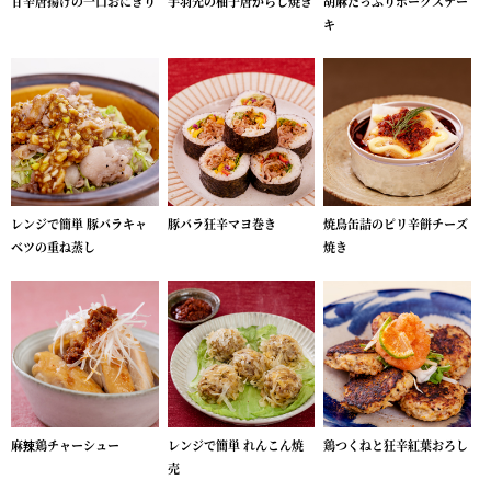
甘辛唐揚げの一口おにぎり
手羽先の柚子唐がらし焼き
胡麻たっぷりポークステー
キ
レンジで簡単 豚バラキャ
豚バラ狂辛マヨ巻き
焼鳥缶詰のピリ辛餅チーズ
ベツの重ね蒸し
焼き
麻辣鶏チャーシュー
レンジで簡単 れんこん焼
鶏つくねと狂辛紅葉おろし
売