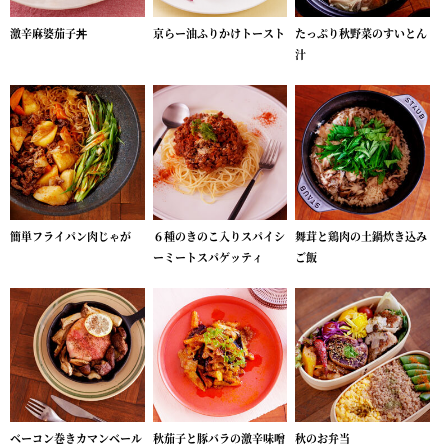
激辛麻婆茄子丼
京らー油ふりかけトースト
たっぷり秋野菜のすいとん
汁
簡単フライパン肉じゃが
６種のきのこ入りスパイシ
舞茸と鶏肉の土鍋炊き込み
ーミートスパゲッティ
ご飯
ベーコン巻きカマンベール
秋茄子と豚バラの激辛味噌
秋のお弁当