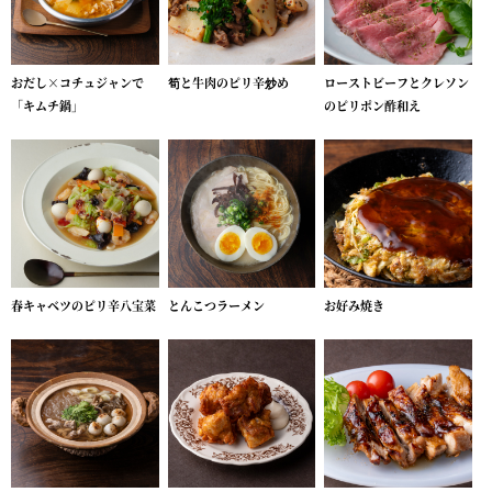
おだし×コチュジャンで
筍と牛肉のピリ辛炒め
ローストビーフとクレソン
「キムチ鍋」
のピリポン酢和え
春キャベツのピリ辛八宝菜
とんこつラーメン
お好み焼き