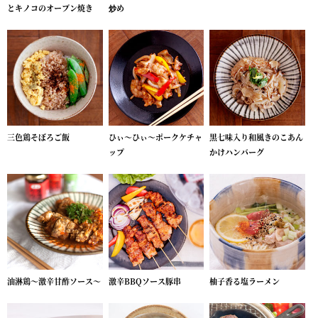
とキノコのオーブン焼き
炒め
三色鶏そぼろご飯
ひぃ～ひぃ～ポークケチャ
黒七味入り和風きのこあん
ップ
かけハンバーグ
油淋鶏～激辛甘酢ソース～
激辛BBQソース豚串
柚子香る塩ラーメン