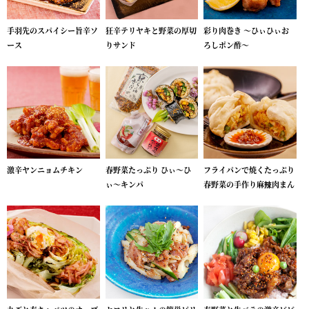
手羽先のスパイシー旨辛ソ
狂辛テリヤキと野菜の厚切
彩り肉巻き ～ひぃひぃお
ース
りサンド
ろしポン酢～
激辛ヤンニョムチキン
春野菜たっぷり ひぃ～ひ
フライパンで焼くたっぷり
ぃ～キンパ
春野菜の手作り麻辣肉まん