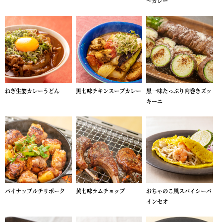
～カレー
ねぎ生姜カレーうどん
黒七味チキンスープカレー
黒一味たっぷり肉巻きズッ
キーニ
パイナップルチリポーク
黄七味ラムチョップ
おちゃのこ風スパイシーバ
インセオ