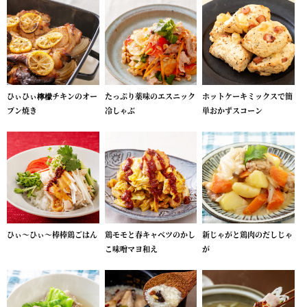
ひぃひぃ檸檬チキンのオー
たっぷり薬味のエスニック
ホットケーキミックスで簡
ブン焼き
冷しゃぶ
単おかずスコーン
ひぃ～ひぃ～棒棒鶏ごはん
鶏モモと春キャベツのかし
新じゃがと鶏肉のだしじゃ
こ味噌マヨ和え
が