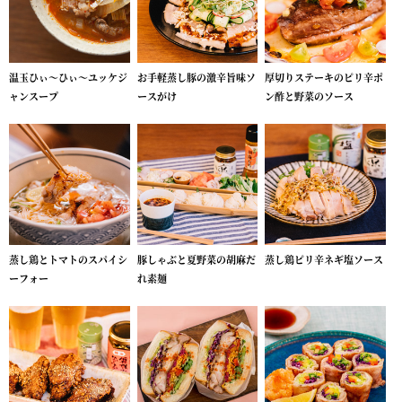
温玉ひぃ～ひぃ～ユッケジ
お手軽蒸し豚の激辛旨味ソ
厚切りステーキのピリ辛ポ
ャンスープ
ースがけ
ン酢と野菜のソース
蒸し鶏とトマトのスパイシ
豚しゃぶと夏野菜の胡麻だ
蒸し鶏ピリ辛ネギ塩ソース
ーフォー
れ素麺