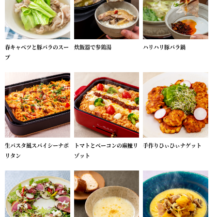
春キャベツと豚バラのスー
炊飯器で参鶏湯
ハリハリ豚バラ鍋
プ
生パスタ風スパイシーナポ
トマトとベーコンの麻辣リ
手作りひぃひぃナゲット
リタン
ゾット