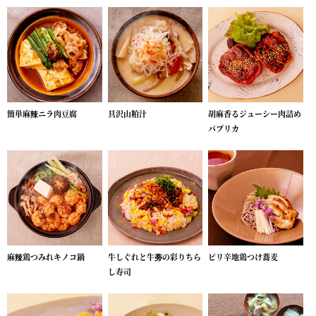
簡単麻辣ニラ肉豆腐
具沢山粕汁
胡麻香るジューシー肉詰め
パプリカ
麻辣鶏つみれキノコ鍋
牛しぐれと牛蒡の彩りちら
ピリ辛地鶏つけ蕎麦
し寿司