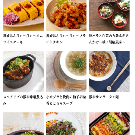
舞妓はんひぃ～ひぃ～オム
舞妓はんひぃ～ひぃ～フラ
豚バラと白菜の九条ネギあ
ライスケーキ
イドチキン
んかけ～柚子胡椒風味～
スペアリブの激辛味噌煮込
小カブラと挽肉の柚子胡椒
激辛サンラータン麺
み
香るとろみスープ