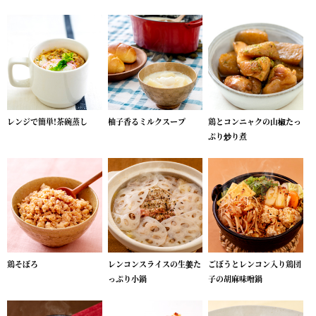
レンジで簡単!茶碗蒸し
柚子香るミルクスープ
鶏とコンニャクの山椒たっ
ぷり炒り煮
鶏そぼろ
レンコンスライスの生姜た
ごぼうとレンコン入り鶏団
っぷり小鍋
子の胡麻味噌鍋