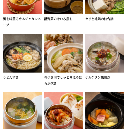
黒七味薫るカムジャタンス
温野菜のせいろ蒸し
セリと地鶏の仙台鍋
ープ
うどんすき
骨つき肉でしっとりほろほ
サムゲタン風雑炊
ろ水炊き