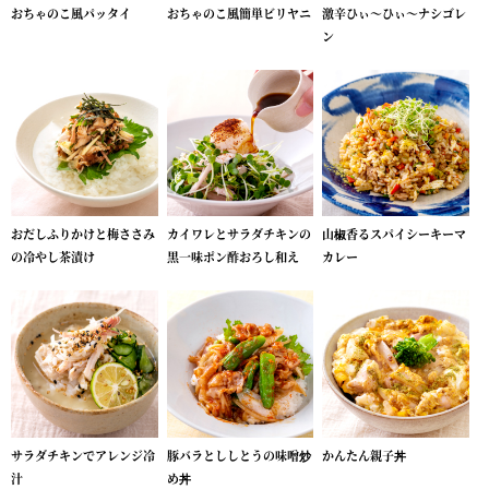
おちゃのこ風パッタイ
おちゃのこ風簡単ビリヤニ
激辛ひぃ～ひぃ～ナシゴレ
ン
おだしふりかけと梅ささみ
カイワレとサラダチキンの
山椒香るスパイシーキーマ
の冷やし茶漬け
黒一味ポン酢おろし和え
カレー
サラダチキンでアレンジ冷
豚バラとししとうの味噌炒
かんたん親子丼
汁
め丼