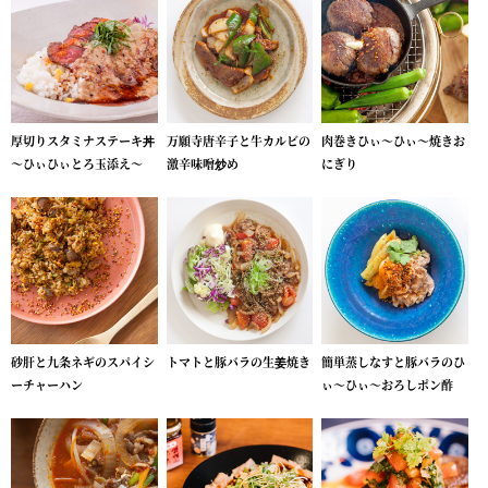
厚切りスタミナステーキ丼
万願寺唐辛子と牛カルビの
肉巻きひぃ～ひぃ～焼きお
～ひぃひぃとろ玉添え～
激辛味噌炒め
にぎり
砂肝と九条ネギのスパイシ
トマトと豚バラの生姜焼き
簡単蒸しなすと豚バラのひ
ーチャーハン
ぃ～ひぃ～おろしポン酢