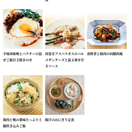
み
辛味肉味噌とパクチーの混
肉巻きアスパラガスのパル
春野菜と豚肉の回鍋肉風
ぜご飯目玉焼きのせ
メザンチーズと温玉乗せ甘
辛ソース
鶏肉と筍の薬味たっぷり土
豚汁のおにぎり定食
鍋炊き込みご飯