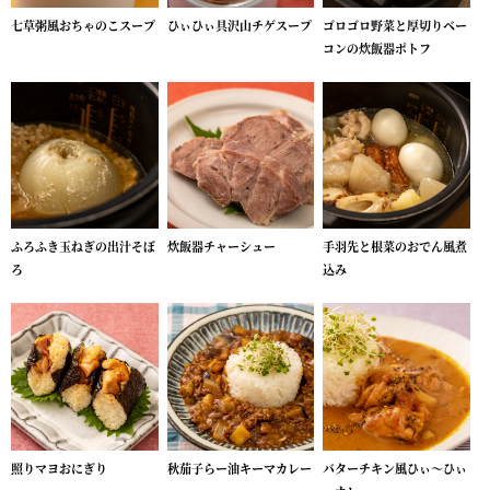
七草粥風おちゃのこスープ
ひぃひぃ具沢山チゲスープ
ゴロゴロ野菜と厚切りベー
コンの炊飯器ポトフ
ふろふき玉ねぎの出汁そぼ
炊飯器チャーシュー
手羽先と根菜のおでん風煮
ろ
込み
照りマヨおにぎり
秋茄子らー油キーマカレー
バターチキン風ひぃ～ひぃ