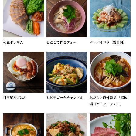
和風ポッサム
おだしで作るフォー
ウンパイロウ（雲白肉）
目玉焼きごはん
シビ辛ゴーヤチャンプル
おだし×麻辣醤で 「麻辣
湯（マーラータン）」