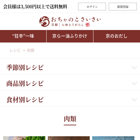
会員様は3,500円以上で送料無料
ログイン
新規登録
“狂辛”一味
京らー油ふりかけ
京のおだし
レシピ
肉類
季節別レシピ
商品別レシピ
食材別レシピ
肉類