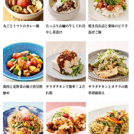
丸ごとトマトのカレー鍋
たっぷり山椒の牛しぐれ冷
焼き鳥缶詰と薬味のピリ辛
やし茶漬け
混ぜご飯
鶏肉と夏野菜の柚子唐甘酢
サラダチキンで簡単！よだ
サラダチキンとオクラの簡
炒め
れ鶏
単胡麻和え