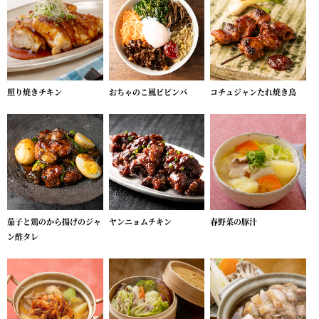
照り焼きチキン
おちゃのこ風ビビンバ
コチュジャンたれ焼き鳥
茄子と鶏のから揚げのジャ
ヤンニョムチキン
春野菜の豚汁
ン酢タレ