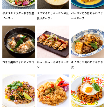
牛タタキサラダ〜ねぎ生姜
サツマイモとベーコンの豆
ベーコンとかぼちゃのクリ
ソース～
乳ポタージュ
ームスープ
ねぎ生姜鶏団子のキノコ汁
ひぃ～ひぃ～えのきベーコ
キノコと牛肉のピリ辛すき
ン
煮