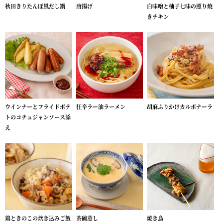
秋田きりたんぽ風だし鍋
唐揚げ
白味噌と柚子七味の照り焼
きチキン
ウインナーとフライドポテ
狂辛ラー油ラーメン
胡麻ふりかけカルボナーラ
トのコチュジャンソース添
え
鶏ときのこの炊き込みご飯
茶碗蒸し
焼き鳥