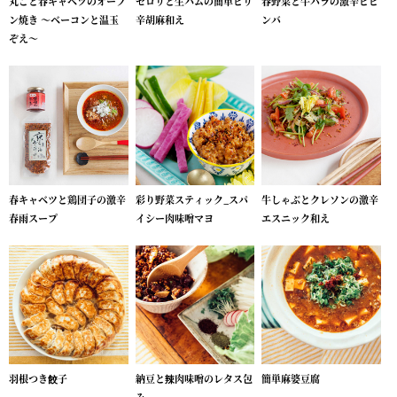
丸ごと春キャベツのオーブ
セロリと生ハムの簡単ピリ
春野菜と牛バラの激辛ビビ
ン焼き ～ベーコンと温玉
辛胡麻和え
ンバ
ぞえ～
春キャベツと鶏団子の激辛
彩り野菜スティック_スパ
牛しゃぶとクレソンの激辛
春雨スープ
イシー肉味噌マヨ
エスニック和え
羽根つき餃子
納豆と辣肉味噌のレタス包
簡単麻婆豆腐