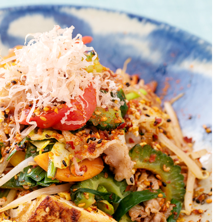
お土産・ギフト 贈る人に
とうがらしの辛さ別に一味
お菓子
国産・鷹の爪