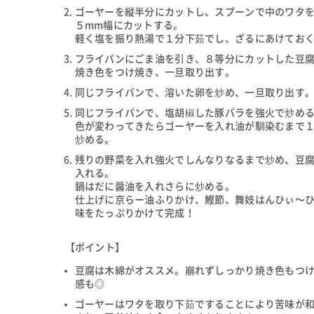
ゴーヤーを縦半分にカットし、スプーンで中のワタ
５mm幅にカットする。
軽く塩を振り熱湯で１分下茹でし、ざるにあけてお
フライパンにごま油を引き、８等分にカットした豆
焼き色をつけ焼き、一旦取り出す。
同じフライパンで、溶いた卵を炒め、一旦取り出す
同じフライパンで、塩胡椒した豚バラを強火で炒め
色が変わってきたらゴーヤーを入れ油が馴染むまで
炒める。
残りの野菜を入れ強火でしんなりなるまで炒め、豆
入れる。
鍋はだに醤油を入れさらに炒める。
仕上げに京らー油ふりかけ、鰹節、舞妓はんひぃ～
味をたっぷりかけて完成！
【ポイント】
豆腐は木綿がオススメ。崩れずしっかり焼き色もつ
感も◎
ゴーヤーはワタを取り下茹ですることにより苦味が