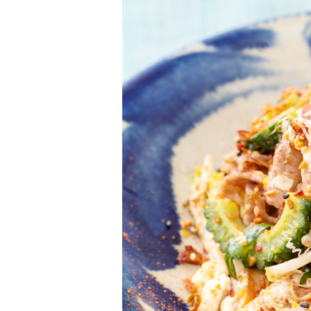
柚子薬味・山椒
ラー油
ふりかけ