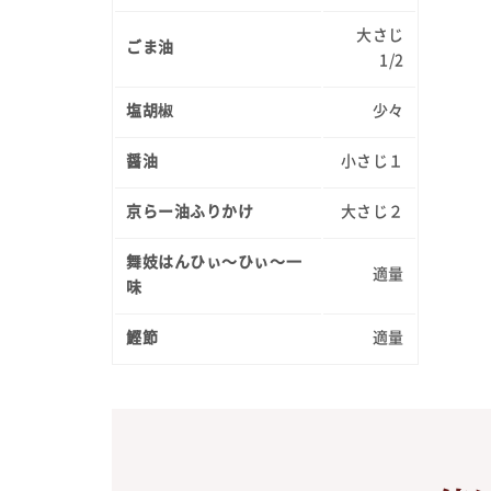
大さじ
ごま油
1/2
塩胡椒
少々
醤油
小さじ１
京らー油ふりかけ
大さじ２
舞妓はんひぃ～ひぃ～一
適量
味
鰹節
適量