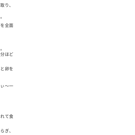
を取り、
く。
腐を全面
。
る。
１分ほど
腐と卵を
ひぃ～一
けれて食
和らぎ、