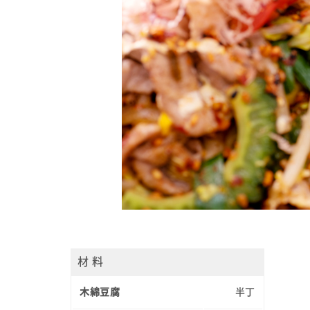
材 料
木綿豆腐
半丁