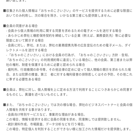
願い致します。
■収集された個人情報は「おちゃのこさいさい」のサービスを提供するために必要な限度に
おいてのみ利用し、次の場合を除き、いかなる第三者にも提供致しません。
■会員の同意がある場合
- 会員から個人情報の利用に関する同意を求めるための電子メールを送付する場合
- あらかじめ弊社と機密保持契約を締結している企業（例えば、業務委託先）等に必要な
限度において開示する場合
- 会員に対し、弊社、または、弊社の業務提携先等の広告宣伝のための電子メール、ダイ
レクトメールを送付する場合
- 「おちゃのこさいさい」における会員の行為が、「おちゃのこさいさい」方針・告知、
「おちゃのこさいさい」の利用規約等に違反している場合に、他の会員、第三者または弊
社の権利、財産を保護するために必要と認められる場合
- 裁判所、行政機関の命令等、その他法律の定めに従って個人情報の開示を求められた場
合、または犯罪の捜査、第三 者に対する権利侵害の排除若しくはその予防、その他これ
に準ずる必要性ある場合
■会員は、弊社に対し、個人情報を上に定める方法で利用することにつきあらかじめ同意す
るものとし、異議を述べないものとします。
■また、「おちゃのこさいさい」では次の様な場合、弊社のビジネスパートナーと会員の個
人情報を共有する事があります。
- 会員向け特別サービスなど、事業的な理由がある場合。
この場合、情報を提供する前に会員の同意を求め、同意無しでは提供致しません。
- 統計資料作成、市場調査、データ分析などを行う場合。
この場合、特定個人を判別することができない様に加工された情報だけを提供致します。