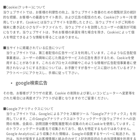
■Cookie(クッキー)について
当ウェブサイトでは、お客様の利便性の向上、当ウェブサイト改善のための閲覧状況の統計
的な把握、お客様への最適なサイト表示、および広告の配信のため、Cookie(クッキー)を使
用しています。Cookieとは当ウェブサイトを訪問したときに、当ウェブサイトがご利用の
端末に書き込む小さなデータファイルで、当ウェブサイトを訪問したユーザーの識別が可能
になります。当ウェブサイトは、予めお客様の承諾を得た場合を除き、Cookieによって個
人を特定できるような情報を得ることはありません。
■当サイトに掲載されている広告について
当ウェブサイトでは、第三者配信の広告サービスを利用しています。このような広告配信
事業者は、ユーザーの興味に応じた商品やサービスの広告を表示するため、Cookieを使
用することがあります。これらのプロセスの詳細やこのような情報が広告配信事業者に使
用されないようにする方法については、お手数ですが各サービスに設けられているオプト
アウトページにアクセスし、手順に従って下さい。
google検索広告
その他、お客様がブラウザの変更、Cookie の削除および新しいコンピューターヘ変更等を
された場合には再度オプトアウトが必要となりますのでご留意ください。
■Googleアナリティクスについて
当ウェブサイトでは、Googleによるアクセス解析ツール「Googleアナリティクス」を利
用しています。このGoogleアナリティクスはトラフィックデータ(当ウェブサイトへの訪
問の有無、会員ID、訪問回数や閲覧履歴等)の収集のためにCookieを使用しています。こ
のトラフィックデータは匿名で収集されており、個人を特定するものではありません。
Google Analyticsにより収集された情報は、Googleの設置するサーバーに転送され、当
社は、当社が保有するお客様情報と組み合わせて上記利用目的のため当該情報を利用する