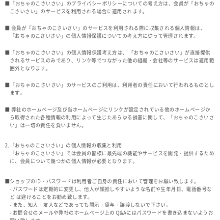
■「おちゃのこさいさい」のプライバシーポリシーについての考え方は、会員が「おちゃの
こさいさい」のサービスを利用される場合に適用されます。
■ 会員が「おちゃのこさいさい」のサービスを利用される際に収集される個人情報は、
「おちゃのこさいさい」の個人情報保護についての考え方に従って管理されます。
■「おちゃのこさいさい」の個人情報保護考え方は、 「おちゃのこさいさい」が直接提供
されるサービスのみであり、リンク等でつながった他の組織・会社等のサービスは適用範
囲外となります。
■「おちゃのこさいさい」のサービスのご利用は、利用者の責任において行われるものとし
ます。
■ 弊社のホームページ及び当ホームページにリンクが設定されている他のホームページか
ら取得された各種情報の利用によって生じたあらゆる損害に関して、「おちゃのこさいさ
い」は一切の責任を負いません。
2.「おちゃのこさいさい」の個人情報の収集と利用
「おちゃのこさいさい」では会員の皆様に最先端の機能やサービスを開発・提供するため
に、会員について幾つかの個人情報が必要となります。
■ショップのID・パスワードは利用者ご自身の責任において管理をお願い致します。
- パスワードは定期的に変更し、他人が類推しやすいような名前や生年月日、電話番号な
ど は避けることをお勧め致します。
- また、知人・友人などであっても開示・貸与・譲渡しないで下さい。
- お問合せのメールや弊社のホームページ上の Q&Aにはパスワードを書き込まないようお