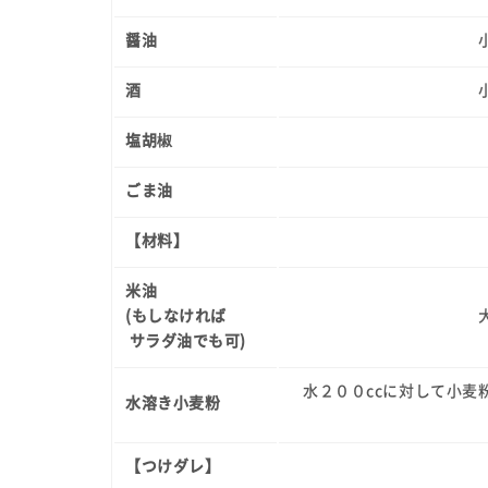
醤油
酒
塩胡椒
ごま油
【材料】
米油
(もしなければ
サラダ油でも可)
水２００ccに対して小麦
水溶き小麦粉
【つけダレ】