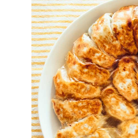
柚子薬味・山椒
ラー油
ふりかけ