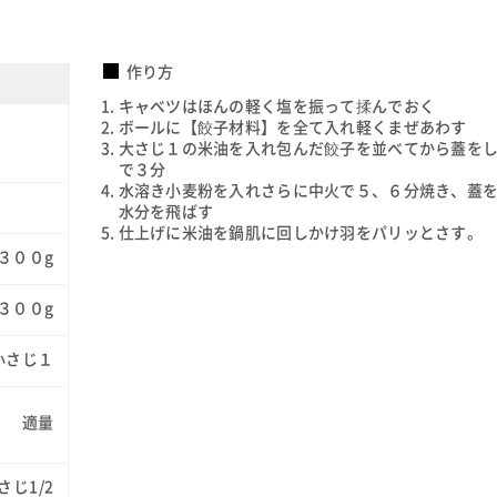
作り方
キャベツはほんの軽く塩を振って揉んでおく
ボールに【餃子材料】を全て入れ軽くまぜあわす
大さじ１の米油を入れ包んだ餃子を並べてから蓋を
で３分
水溶き小麦粉を入れさらに中火で５、６分焼き、蓋
水分を飛ばす
仕上げに米油を鍋肌に回しかけ羽をパリッとさす。
３００g
３００g
小さじ１
適量
さじ1/2