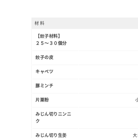
材 料
【餃子材料】
２５～３０個分
餃子の皮
キャベツ
豚ミンチ
片栗粉
みじん切りニンニ
ク
みじん切り生姜
大