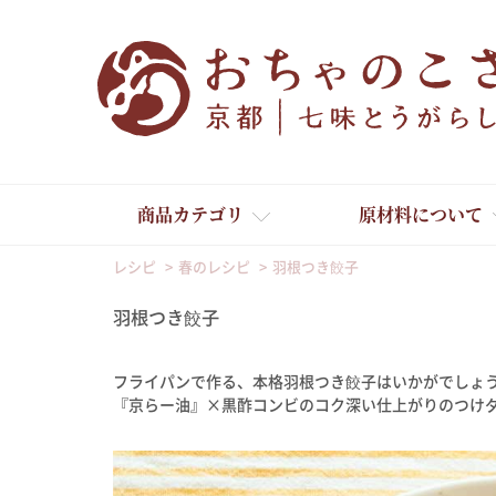
商品カテゴリ
原材料について
レシピ
春のレシピ
羽根つき餃子
羽根つき餃子
フライパンで作る、本格羽根つき餃子はいかがでしょ
舞妓はんひぃ～ひぃ～
『京らー油』×黒酢コンビのコク深い仕上がりのつけ
京の一味とうがらし
京の七味とうがらし