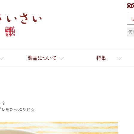
検索
製品について
特集
う？
ギフト
ひとふり小分け袋
ダレをたっぷりと☆
送料無料
たれ・ドレッシング
料理に合わせて一味・七味
おだし