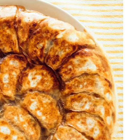
お土産・ギフト 贈る人に
とうがらしの辛さ別に一味
お菓子
国産・鷹の爪