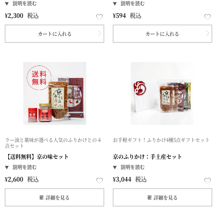
¥
2,300
税込
¥
594
税込
カートに入れる
カートに入れる
ラー油と薬味が選べる人気のふりかけとの４
お手軽ギフト！ふりかけ4種5点ギフトセット
点セット
【送料無料】京の味セット
京のふりかけ：手土産セット
¥
2,600
税込
¥
3,044
税込
詳細を見る
詳細を見る