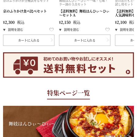
京のふりかけが全種試せるセット
舞妓はんひぃ～ひぃ～一味・七味・
京のおだしと柚
ラー油の３点セット
試し用セット
京のふりかけ食べ比べセット
【送料無料】舞妓はんひぃ～ひぃ
【送料無料】
～セットＡ
人気調味料セ
¥
2,300
税込
¥
2,150
税込
¥
2,100
税込
カートに入れる
カートに入れる
カー
特集ページ一覧