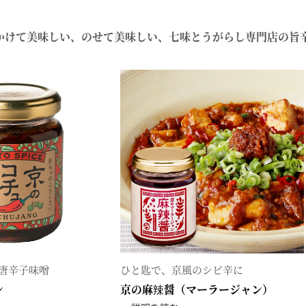
料理に合わせて一味・七味
おだし
お土産・ギフト 贈る人に
かけて美味しい、のせて美味しい、七味とうがらし専門店の旨
とうがらしの辛さ別に一味
お菓子
国産・鷹の爪
唐辛子味噌
ひと匙で、京風のシビ辛に
ン
京の麻辣醤（マーラージャン）