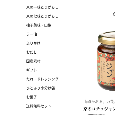
京の一味とうがらし
京の七味とうがらし
京の七味とうがらし
柚子薬味・山椒
柚子薬味・山椒
ラー油
ラー油
ふりかけ
ふりかけ
おだし
国産素材
ギフト
たれ・ドレッシング
ひとふり小分け袋
お菓子
山椒かおる、万能
送料無料セット
京のコチュジャ