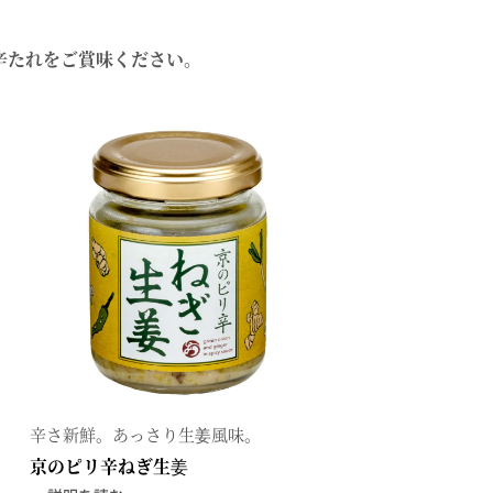
を選ぶ
合わせて一味・七味を選ぶ
辛たれをご賞味ください。
・七味を選ぶ
辛さ新鮮。あっさり生姜風味。
京のピリ辛ねぎ生姜