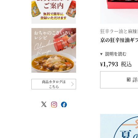
狂辛ラー油と麻辣
京の狂辛辣油ギ
¥
1,793
税込
詳
商品カタログは
こちら