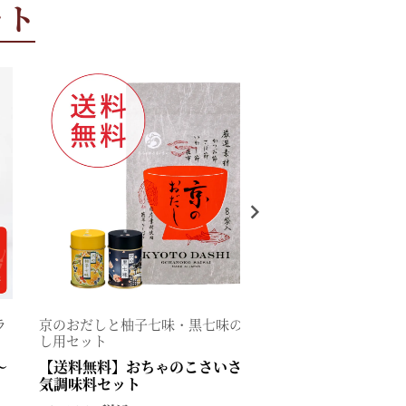
ット
ラ
京のおだしと柚子七味・黒七味のお試
かけて、混ぜて
し用セット
味料。お試しに
～
【送料無料】おちゃのこさいさい人
【送料無料】京
気調味料セット