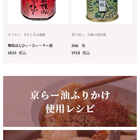
カリカリ、辛さと旨み凝縮
香り高い、京風の清涼感
舞妓はんひぃ～ひぃ～ラー油
山椒 缶
¥
810
税込
¥
918
税込