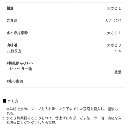
醤油
大さじ１
ごま油
大さじ1/2
水とき片栗粉
大さじ１
肉味噌
大さじ３
»»作り方
～４
#舞妓はんひぃ～
ひぃ～ ラー油
適量
#京の山椒
作り方
肉味噌を炒め、スープを入れ沸いたら下ゆでした豆腐を投入し、醤油もい
れる。
水とき片栗粉でとろみをつけ、仕上げにねぎ、ごま油、ラー油、山椒を入
れ強火にしグツグツしたら完成。