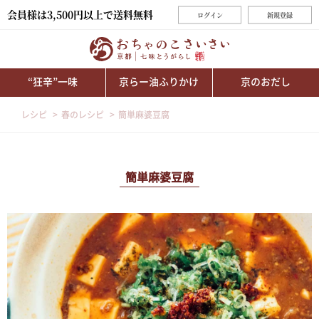
会員様は3,500円以上で送料無料
ログイン
新規登録
“狂辛”一味
京らー油ふりかけ
京のおだし
レシピ
春のレシピ
簡単麻婆豆腐
簡単麻婆豆腐