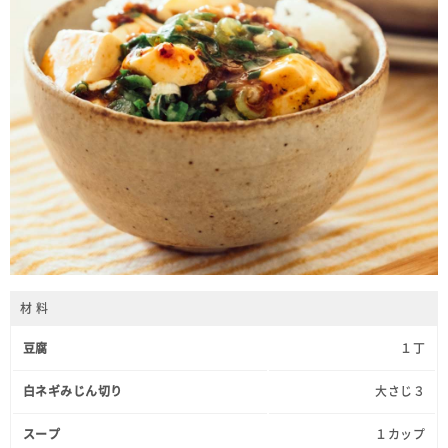
材 料
豆腐
１丁
白ネギみじん切り
大さじ３
スープ
１カップ