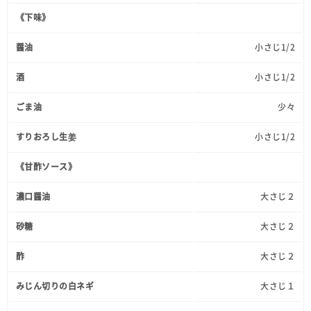
《下味》
醤油
小さじ1/2
酒
小さじ1/2
ごま油
少々
すりおろし生姜
小さじ1/2
《甘酢ソース》
濃口醤油
大さじ２
砂糖
大さじ２
酢
大さじ２
みじん切りの白ネギ
大さじ１