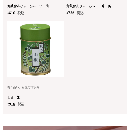
舞妓はんひぃ～ひぃ～ラー油
舞妓はんひぃ～ひぃ～一味 缶
¥
810
税込
¥
756
税込
香り高い、京風の清涼感
山椒 缶
¥
918
税込