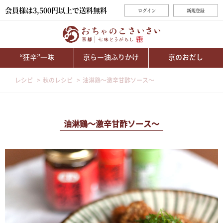
会員様は3,500円以上で送料無料
ログイン
新規登録
“狂辛”一味
京らー油ふりかけ
京のおだし
レシピ
秋のレシピ
油淋鶏～激辛甘酢ソース～
油淋鶏～激辛甘酢ソース～