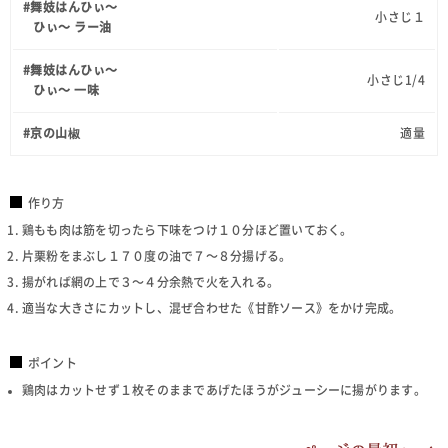
#舞妓はんひぃ～
小さじ１
ひぃ～ ラー油
#舞妓はんひぃ～
小さじ1/4
ひぃ～ 一味
#京の山椒
適量
作り方
鶏もも肉は筋を切ったら下味をつけ１０分ほど置いておく。
片栗粉をまぶし１７０度の油で７～８分揚げる。
揚がれば網の上で３～４分余熱で火を入れる。
適当な大きさにカットし、混ぜ合わせた《甘酢ソース》をかけ完成。
ポイント
鶏肉はカットせず１枚そのままであげたほうがジューシーに揚がります。