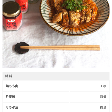
材 料
鶏もも肉
１枚
片栗粉
適量
サラダ油
適量