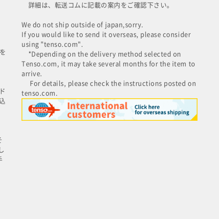
詳細は、転送コムに記載の案内をご確認下さい。
We do not ship outside of japan,sorry.
If you would like to send it overseas, please consider
using "tenso.com".
を
*Depending on the delivery method selected on
Tenso.com, it may take several months for the item to
arrive.
For details, please check the instructions posted on
ド
tenso.com.
込
そ
し
手