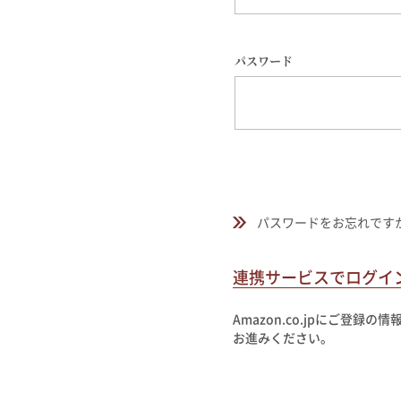
京の七味とうがらし
パスワード
柚子薬味・山椒
ラー油
ふりかけ
パスワードをお忘れです
連携サービスでログイ
Amazon.co.jpにご登
お進みください。