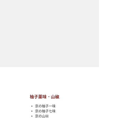
柚子薬味・山椒
京の柚子一味
京の柚子七味
京の山椒