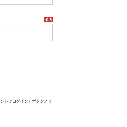
を選ぶ
合わせて一味・七味を選ぶ
・七味を選ぶ
カウントでログイン」ボタンより