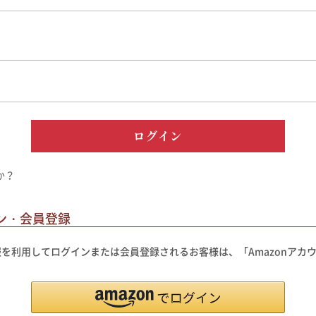
料理に合わせて一味・七味
おだし
お土産・ギフト 贈る人に
とうがらしの辛さ別に一味
お菓子
国産・鷹の爪
ログイン
か？
ン・会員登録
録の情報を利用してログインまたは会員登録されるお客様は、「Amazonア