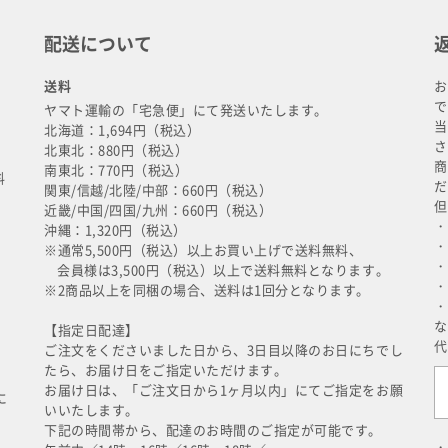
配送について
送料
お
で
ヤマト運輸の「宅急便」にて発送いたします。
当
北海道：1,694円（税込）
さ
北東北：880円（税込）
商
南東北：770円（税込）
料
だ
関東/信越/北陸/中部：660円（税込）
但
近畿/中国/四国/九州：660円（税込）
・
沖縄：1,320円（税込）
・
※通常5,500円（税込）以上お買い上げで送料無料、
・
会員様は3,500円（税込）以上で送料無料となります。
・
※2商品以上を同梱の場合、送料は1回分となります。
・
な
【指定日配達】
代
ご注文をくださいました日から、3日目以降のお日にちでし
たら、お届け日をご指定いただけます。
お届け日は、「ご注文日から1ヶ月以内」にてご指定をお願
に
いいたします。
下記の時間帯から、配達のお時間のご指定が可能です。
・