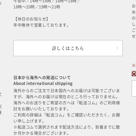
午前中／14時～16時／16時～18時／
の
お
18時～20時／19時～21時
め
の
【休日のお知らせ】
し
年中無休で営業しております。
ご
せ
詳しくはこちら
※
日本から海外への発送について
About international shipping
に
海外からのご注文で日本国内へのお届けは可能でございま
文
すが、海外へのお届けは現在のところ行っておりません。
海外へのお送りをご希望の方へは「転送コム」のご利用検
利
討をお願いいたしております。
録
ご利用の詳細は「転送コム」をご確認いただきたく、お願
い申し上げます。
※転送コムで選択されます配送方法により、到着までに数
か月かかる場合がございます。