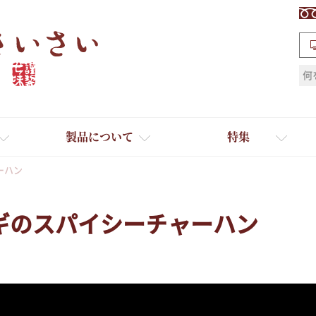
検索
製品について
特集
ーハン
ギのスパイシーチャーハン
ギフト
ひとふり小分け袋
送料無料
たれ・ドレッシング
料理に合わせて一味・七味
おだし