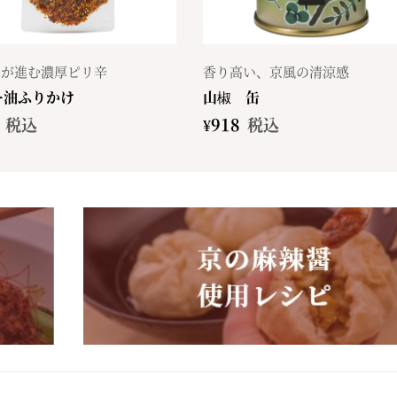
んが進む濃厚ピリ辛
香り高い、京風の清涼感
ー油ふりかけ
山椒 缶
税込
¥
918
税込