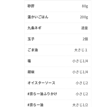
砂肝
80g
温かいごはん
200g
九条ネギ
適量
玉子
2個
ごま油
大さじ１
塩
小さじ1/4
胡椒
小さじ1/4
オイスターソース
小さじ2
#京らー油ふりかけ
小さじ2
#京らー油
大さじ1/2