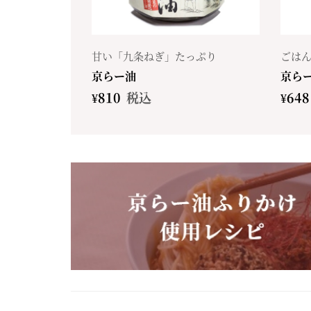
甘い「九条ねぎ」たっぷり
ごは
京らー油
京ら
¥
810
税込
¥
648