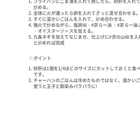
フライパンにごま油を入れて熱したら、砂肝を入れ
炒める。
全体に火が通ったら卵を入れてざっと混ぜ合わせる
すぐに温かいごはんを入れて、炒め合わせる。
強火で炒めながら、塩胡椒・#京らー油 ・#京らー油
・オイスターソースを加える。
九条ネギを加えてなじませ、仕上げに#京の山椒を入
と炒めれば完成
▷ポイント
砂肝は1個を1/4ほどのサイズにカットしておくと食
です。
チャーハンのごはんは冷めたものではなく、温かい
使うと玉子と馴染みパラパラに!