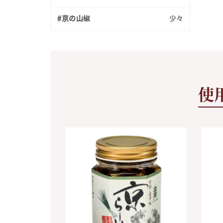
#京の山椒
少々
使