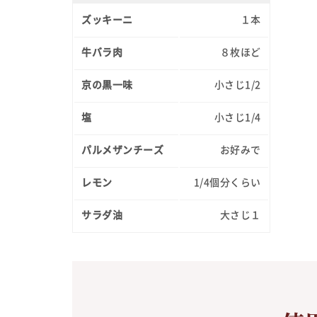
ズッキーニ
１本
牛バラ肉
８枚ほど
京の黒一味
小さじ1/2
塩
小さじ1/4
パルメザンチーズ
お好みで
レモン
1/4個分くらい
サラダ油
大さじ１