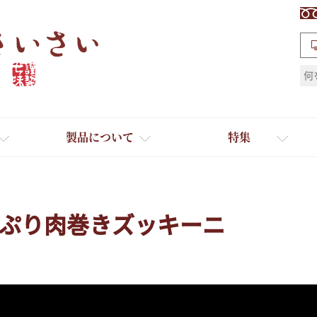
検索
製品について
特集
ぷり肉巻きズッキーニ
ギフト
ひとふり小分け袋
送料無料
たれ・ドレッシング
料理に合わせて一味・七味
おだし