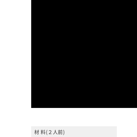
材 料(２人前)