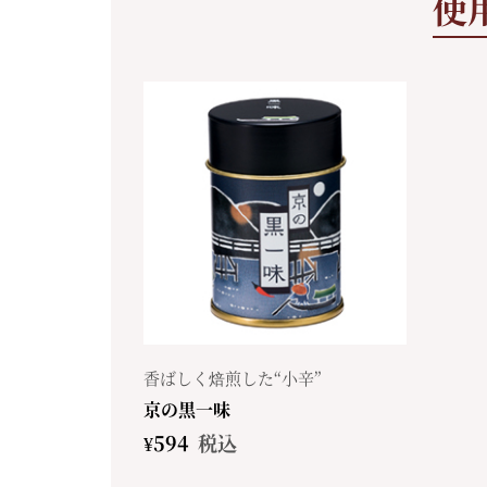
使
香ばしく焙煎した“小辛”
京の黒一味
¥
594
税込