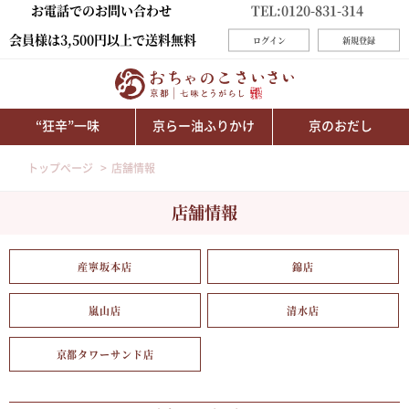
お電話でのお問い合わせ
TEL:0120-831-314
会員様は3,500円以上で送料無料
ログイン
新規登録
“狂辛”一味
京らー油ふりかけ
京のおだし
トップページ
店舗情報
店舗情報
産寧坂本店
錦店
嵐山店
清水店
京都タワーサンド店