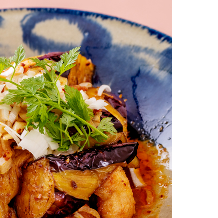
お土産・ギフト 贈る人に
とうがらしの辛さ別に一味
お菓子
国産・鷹の爪