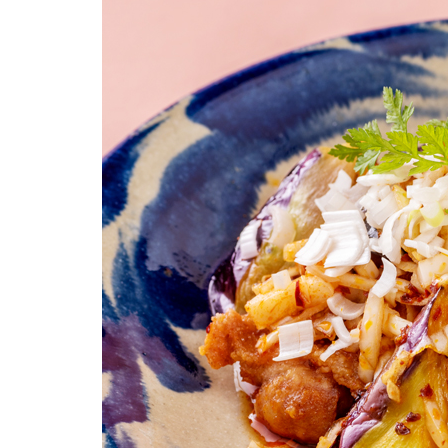
柚子薬味・山椒
ラー油
ふりかけ