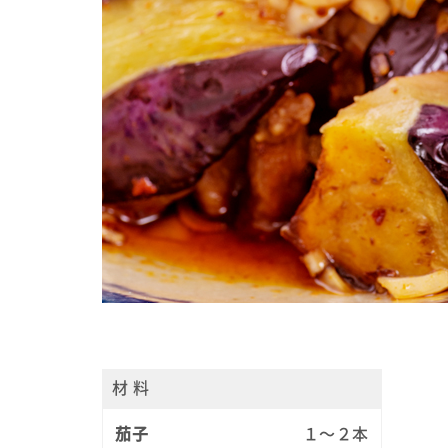
材 料
茄子
１～２本