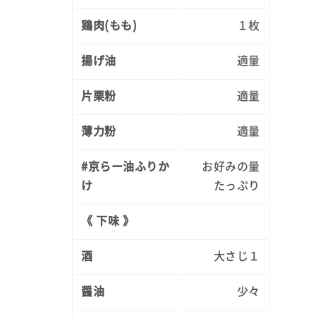
鶏肉(もも)
１枚
揚げ油
適量
片栗粉
適量
薄力粉
適量
#京らー油ふりか
お好みの量
け
たっぷり
《 下味 》
酒
大さじ１
醤油
少々