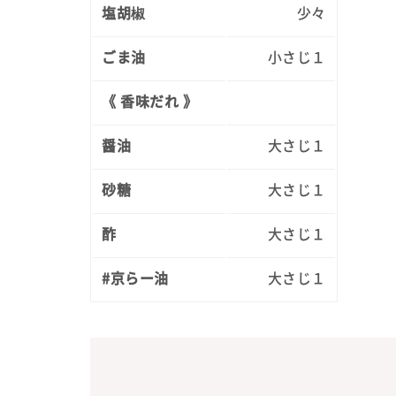
塩胡椒
少々
ごま油
小さじ１
《 香味だれ 》
醤油
大さじ１
砂糖
大さじ１
酢
大さじ１
#京らー油
大さじ１