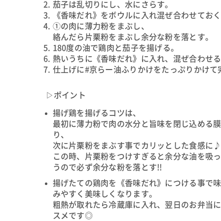
茄子は乱切りにし、水にさらす。
《香味だれ》をボウルに入れ混ぜ合わせてお
①の肉に薄力粉をまぶし、
絡んだら片栗粉をまぶし余分な粉を落とす。
180度の油で鶏肉と茄子を揚げる。
熱いうちに《香味だれ》に入れ、混ぜ合わせ
仕上げに#京らー油ふりかけをたっぷりかけて
▷ポイント
揚げ鶏を揚げるコツは、
最初に薄力粉で肉の水分と旨味を閉じ込める
り、
次に片栗粉をまぶす事でカリッとした食感に
この時、片栗粉をつけすぎると余分な油を吸
うので必ず余分な粉を落とす!!
揚げたての鶏肉を《香味だれ》につける事で
みやすく美味しくなります。
粗熱が取れたら冷蔵庫に入れ、翌日のお弁当
スメです◎