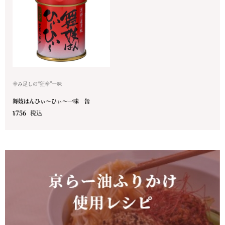
辛み足しの“狂辛”一味
舞妓はんひぃ～ひぃ～一味 缶
¥
756
税込