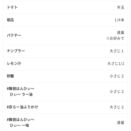
トマト
半玉
胡瓜
1/4本
適量
パクチー
※お好みで
ナンプラー
大さじ１
レモン汁
大さじ1/2
砂糖
小さじ２
#舞妓はんひぃ～
小さじ２
ひぃ～ ラー油
#京らー油ふりかけ
大さじ２
#舞妓はんひぃ～
適量
ひぃ～ 一味