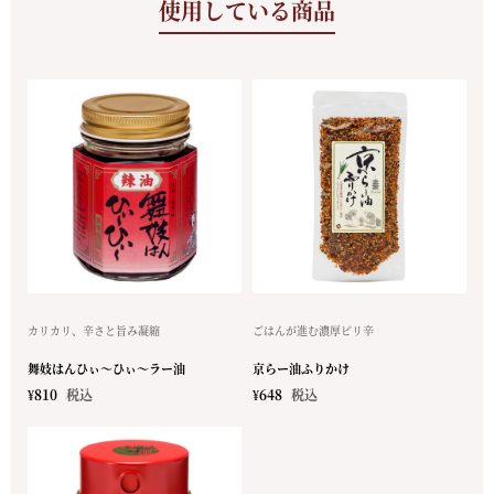
使用している商品
カリカリ、辛さと旨み凝縮
ごはんが進む濃厚ピリ辛
舞妓はんひぃ～ひぃ～ラー油
京らー油ふりかけ
¥
810
税込
¥
648
税込