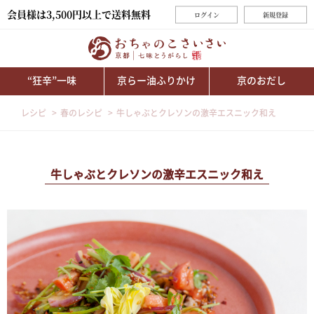
会員様は3,500円以上で送料無料
ログイン
新規登録
“狂辛”一味
京らー油ふりかけ
京のおだし
レシピ
春のレシピ
牛しゃぶとクレソンの激辛エスニック和え
牛しゃぶとクレソンの激辛エスニック和え