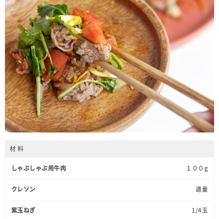
材 料
しゃぶしゃぶ用牛肉
１００g
クレソン
適量
紫玉ねぎ
1/4玉