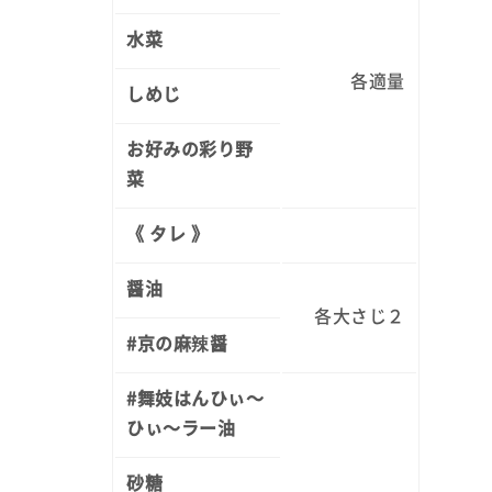
水菜
各適量
しめじ
お好みの彩り野
菜
《 タレ 》
醤油
各大さじ２
#京の麻辣醤
#舞妓はんひぃ～
ひぃ～ラー油
砂糖