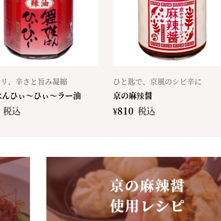
カリ、辛さと旨み凝縮
ひと匙で、京風のシビ辛に
はんひぃ～ひぃ～ラー油
京の麻辣醤
税込
¥
810
税込