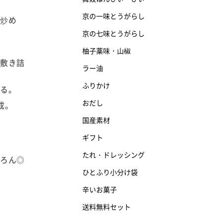
京の一味とうがらし
く炒め
京の七味とうがらし
柚子薬味・山椒
を敷き詰
ラー油
ふりかけ
ぜる。
おだし
成。
国産素材
ギフト
たれ・ドレッシング
ちろん◎
◎
ひとふり小分け袋
辛いお菓子
送料無料セット