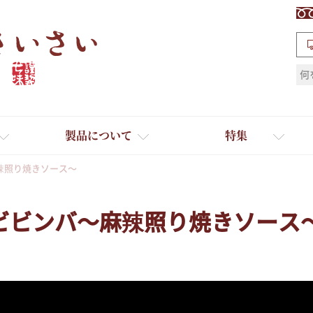
検索
製品について
特集
辣照り焼きソース～
ビビンバ～麻辣照り焼きソース
ギフト
ひとふり小分け袋
送料無料
たれ・ドレッシング
料理に合わせて一味・七味
おだし