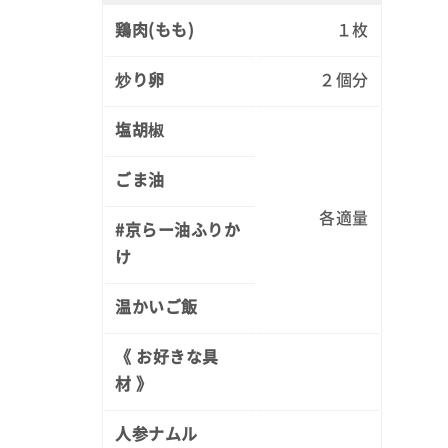
鶏肉(もも)
１枚
炒り卵
２個分
塩胡椒
ごま油
各適量
#京らー油ふりか
け
温かいご飯
《 お好きな具
材 》
人参ナムル