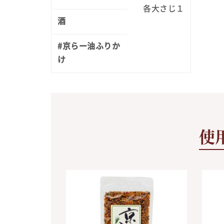
各大さじ１
酒
#京らー油ふりか
け
使