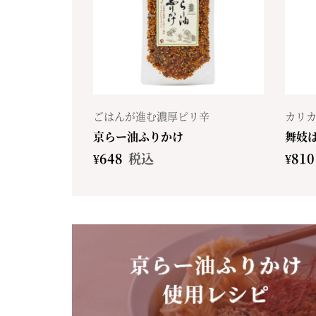
ごはんが進む濃厚ピリ辛
カリ
京らー油ふりかけ
舞妓
¥
648
税込
¥
810