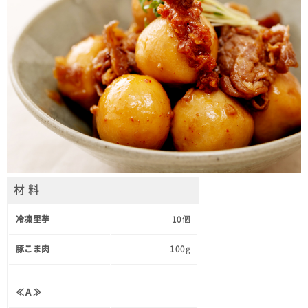
材 料
冷凍里芋
10個
豚こま肉
100g
≪Ａ≫