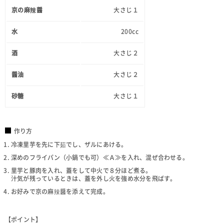
京の麻辣醤
大さじ１
水
200cc
酒
大さじ２
醤油
大さじ２
砂糖
大さじ１
作り方
冷凍里芋を先に下茹でし、ザルにあける。
深めのフライパン（小鍋でも可）≪Ａ≫を入れ、混ぜ合わせる。
里芋と豚肉を入れ、蓋をして中火で８分ほど煮る。
汁気が残っているときは、蓋を外し火を強め水分を飛ばす。
お好みで京の麻辣醤を添えて完成。
【ポイント】