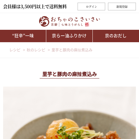
会員様は3,500円以上で送料無料
ログイン
新規登録
“狂辛”一味
京らー油ふりかけ
京のおだし
レシピ
秋のレシピ
里芋と豚肉の麻辣煮込み
里芋と豚肉の麻辣煮込み