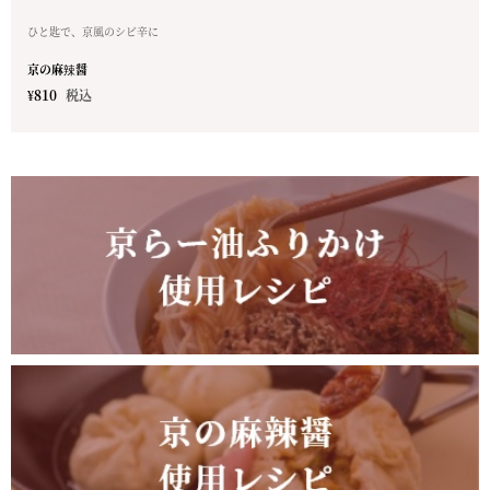
ひと匙で、京風のシビ辛に
京の麻辣醤
¥
810
税込