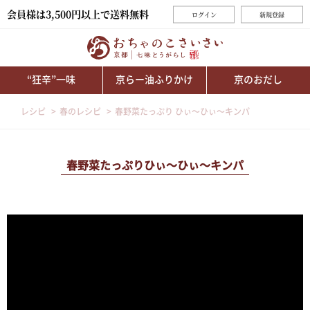
会員様は3,500円以上で送料無料
ログイン
新規登録
“狂辛”一味
京らー油ふりかけ
京のおだし
レシピ
春のレシピ
春野菜たっぷり ひぃ～ひぃ～キンパ
春野菜たっぷりひぃ～ひぃ～キンパ