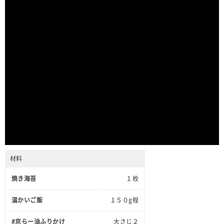
材料
焼き海苔
１枚
温かいご飯
１５０g程
#京らー油ふりかけ
大さじ２