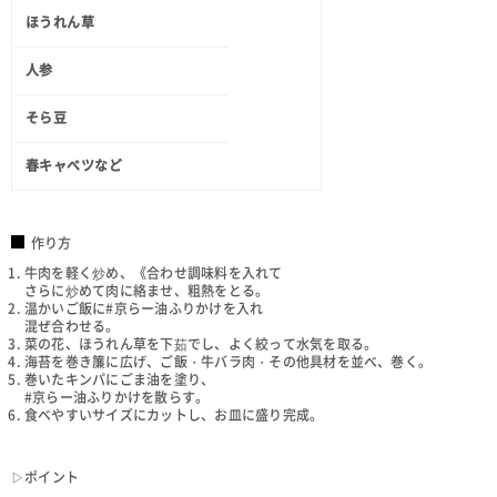
ほうれん草
人参
そら豆
春キャベツなど
作り方
牛肉を軽く炒め、《合わせ調味料を入れて
さらに炒めて肉に絡ませ、粗熱をとる。
温かいご飯に#京らー油ふりかけを入れ
混ぜ合わせる。
菜の花、ほうれん草を下茹でし、よく絞って水気を取る。
海苔を巻き簾に広げ、ご飯・牛バラ肉・その他具材を並べ、巻く。
巻いたキンパにごま油を塗り、
#京らー油ふりかけを散らす。
食べやすいサイズにカットし、お皿に盛り完成。
▷ポイント