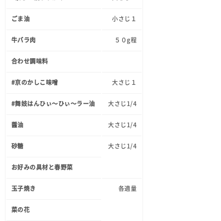
ごま油
小さじ１
牛バラ肉
５０g程
合わせ調味料
#京のかしこ味噌
大さじ１
#舞妓はんひぃ～ひぃ～ラー油
大さじ1/4
醤油
大さじ1/4
砂糖
大さじ1/4
お好みの具材と春野菜
玉子焼き
各適量
菜の花