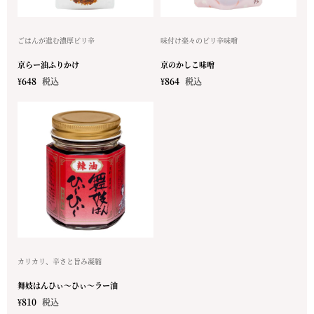
ごはんが進む濃厚ピリ辛
味付け楽々のピリ辛味噌
京らー油ふりかけ
京のかしこ味噌
¥
648
税込
¥
864
税込
カリカリ、辛さと旨み凝縮
舞妓はんひぃ～ひぃ～ラー油
¥
810
税込