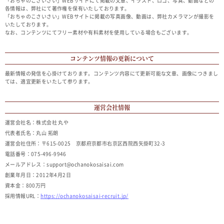
「おちゃのこさいさい」WEBサイトにて掲載の文章、イラスト、ロゴ、写真、動画などの
各情報は、弊社にて著作権を保有いたしております。
「おちゃのこさいさい」WEBサイトに掲載の写真画像、動画は、弊社カメラマンが撮影を
いたしております。
なお、コンテンツにてフリー素材や有料素材を使用している場合もございます。
コンテンツ情報の更新について
最新情報の発信を心掛けております。コンテンツ内容にて更新可能な文章、画像につきまし
ては、適宜更新をいたして参ります。
運営会社情報
運営会社名：株式会社 丸や
代表者氏名：丸山 拓朗
運営会社住所：〒615-0025 京都府京都市右京区西院西矢掛町32-3
電話番号：075-496-9946
メールアドレス：support@ochanokosaisai.com
創業年月日：2012年4月2日
資本金：800万円
採用情報URL：
https://ochanokosaisai-recruit.jp/