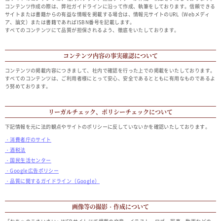
コンテンツ作成の際は、弊社ガイドラインに沿って作成、執筆をしております。信頼できる
サイトまたは書籍からの有益な情報を掲載する場合は、情報元サイトのURL（Webメディ
ア、論文）または書籍であればISBN番号を記載します。
すべてのコンテンツにて品質が担保されるよう、徹底をいたしております。
コンテンツ内容の事実確認について
コンテンツの掲載内容につきまして、社内で確認を行った上での掲載をいたしております。
すべてのコンテンツは、ご利用者様にとって安心、安全であるとともに有用なものであるよ
う努めております。
リーガルチェック、ポリシーチェックについて
下記情報を元に法的観点やサイトのポリシーに反していないかを確認いたしております。
・消費者庁のサイト
・酒税法
・国民生活センター
・Google広告ポリシー
・品質に関するガイドライン（Google）
画像等の撮影・作成について