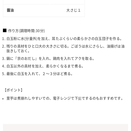
醤油
大さじ１
作り方(調理時間:30分)
白玉粉に水(分量外)を加え、耳たぶくらいの柔らかさの白玉団子を作る。
残りの具材をひと口大の大きさに切る。ごぼうは水にさらし、油揚げは油
抜きしておく。
鍋に『京のおだし』を入れ、鶏肉を入れてアクを取る。
白玉以外の具材を加え、柔らかくなるまで煮る。
最後に白玉を入れて、２～３分ほど煮る。
【ポイント】
里芋は煮崩れしやすいでの、電子レンジで下茹でするのもおすすめです。