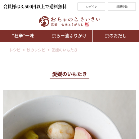
会員様は3,500円以上で送料無料
ログイン
新規登録
“狂辛”一味
京らー油ふりかけ
京のおだし
レシピ
秋のレシピ
愛媛のいもたき
愛媛のいもたき