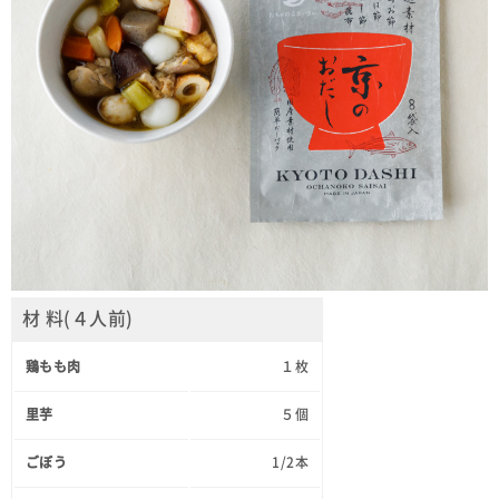
材 料(４人前)
鶏もも肉
１枚
里芋
５個
ごぼう
1/2本