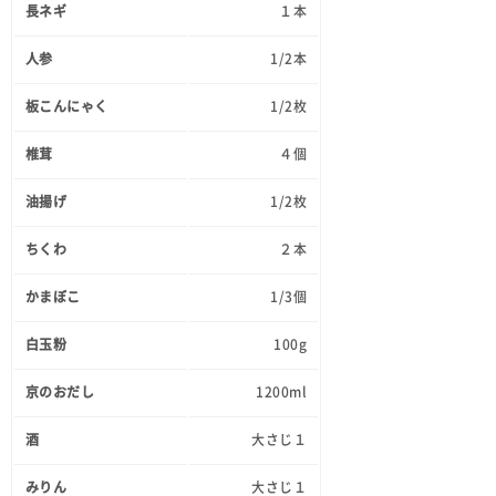
長ネギ
１本
人参
1/2本
板こんにゃく
1/2枚
椎茸
４個
油揚げ
1/2枚
ちくわ
２本
かまぼこ
1/3個
白玉粉
100g
京のおだし
1200ml
酒
大さじ１
みりん
大さじ１