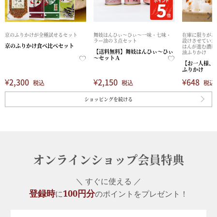
京のふりかけが全種試せるセット
舞妓はんひぃ～ひぃ～一味・七味・
在庫に限りがあ
ラー油の３点セット
設けさせていた
京のふりかけ食べ比べセット
はんが進む濃厚
【送料無料】舞妓はんひぃ～ひぃ
油ふりかけ
～セットＡ
【お一人様、
ふりかけ
¥
2,300
¥
2,150
¥
648
税込
税込
税込
ショッピングを続ける
オンラインショップ会員特典
＼ すぐに使える ／
登録時
100円分
に
のポイントをプレゼント！