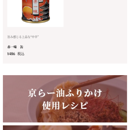
旨み感じる上品な“中辛”
赤一味 缶
¥
486
税込