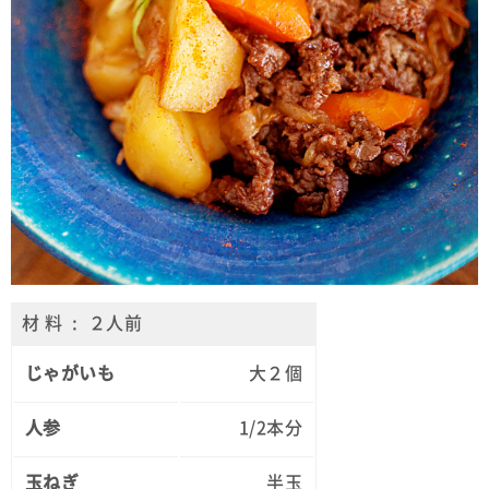
材 料 : ２人前
じゃがいも
大２個
人参
1/2本分
玉ねぎ
半玉