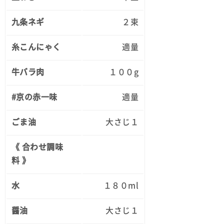
九条ネギ
２束
糸こんにゃく
適量
牛バラ肉
１００g
#京の赤一味
適量
ごま油
大さじ１
《 合わせ調味
料 》
水
１８０ml
醤油
大さじ１