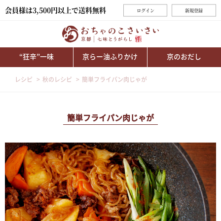
会員様は3,500円以上で送料無料
ログイン
新規登録
“狂辛”一味
京らー油ふりかけ
京のおだし
レシピ
秋のレシピ
簡単フライパン肉じゃが
簡単フライパン肉じゃが