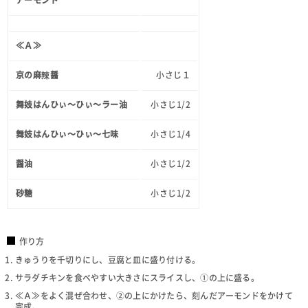
≪Ａ≫
京の麻辣醤
小さじ１
舞妓はんひぃ～ひぃ～ラー油
小さじ1/2
舞妓はんひぃ～ひぃ～七味
小さじ1/4
醤油
小さじ1/2
砂糖
小さじ1/2
作り方
きゅうりを千切りにし、豆腐と皿に盛り付ける。
サラダチキンを食べやすい大きさにスライスし、①の上に盛る。
≪Ａ≫をよく混ぜ合わせ、②の上にかけたら、刻んだアーモンドをかけて
完成。