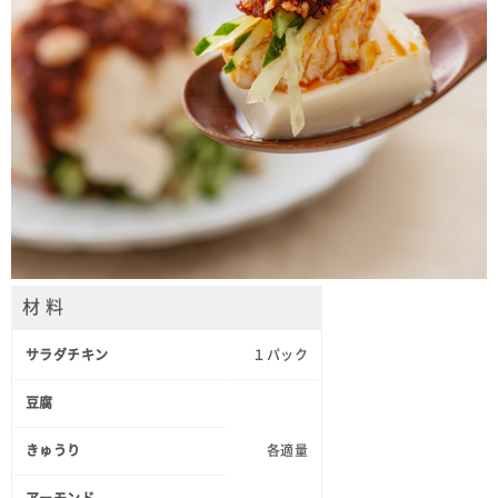
材 料
サラダチキン
１パック
豆腐
きゅうり
各適量
アーモンド