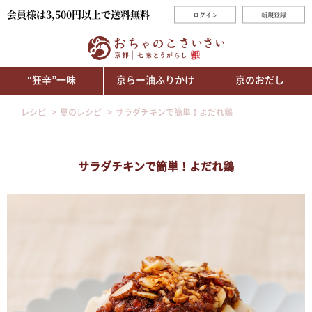
会員様は3,500円以上で送料無料
ログイン
新規登録
“狂辛”一味
京らー油ふりかけ
京のおだし
レシピ
夏のレシピ
サラダチキンで簡単！よだれ鶏
サラダチキンで簡単！よだれ鶏