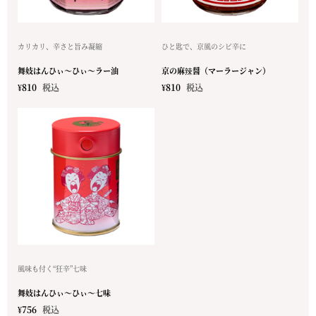
カリカリ、辛さと旨み凝縮
ひと匙で、京風のシビ辛に
舞妓はんひぃ～ひぃ～ラー油
京の麻辣醤（マーラージャン）
¥
810
税込
¥
810
税込
風味も付く“狂辛”七味
舞妓はんひぃ～ひぃ～七味
¥
756
税込