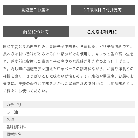
最短翌日お届け
3日後以降日付指定可
商品について
こんなお料理に
国産生姜と長ねぎを刻み、青唐辛子で味を引き締めた、ピリ辛調味料です。
長ねぎは甘い旨味がとろける白い部分だけを使用し、キリッと香り高い生姜
と、熟す前に収穫した青唐辛子の爽やかな風味が引き立つよう仕上げまし
た。隠し味に塩麹を少々加えた中華ベースの調味料ながら、和食や洋食との
相性も良く、さっぱりとした味わいが愉しめます。冷奴や湯豆腐、お鍋のお
薬味に。生姜の香りと辛味を活かした家庭料理の味付けに。万能調味料とし
て様々にお使いください。
カテゴリ
ラー油
名称
香味調味料
原材料名