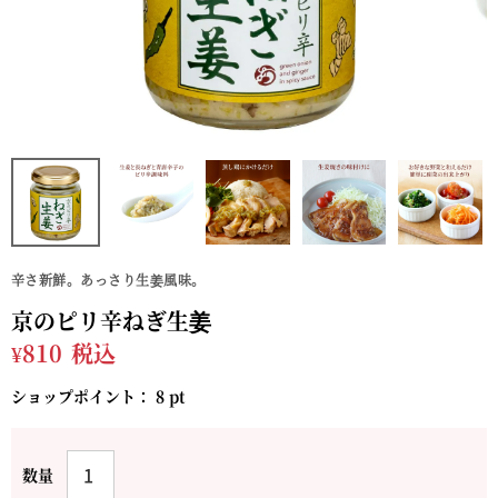
辛さ新鮮。あっさり生姜風味。
京のピリ辛ねぎ生姜
¥
810
税込
ショップポイント：
8
pt