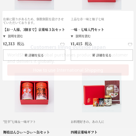
在庫に限りがあるため、個数制限を設けさせ
上品な赤一味と柚子七味
ていただいております。
【お一人様、3個まで】京薬味３缶セット
一味・七味入門セット
¥
2,313
税込
¥
1,415
税込
詳細を見る
詳細を見る
“狂辛”七味＆一味ギフト
お料理好きの、あの人に
舞妓はんひぃ～ひぃ～缶セット
四種京薬味ギフト