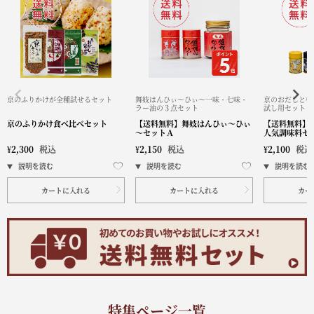
京のふりかけが全種試せるセット
舞妓はんひぃ～ひぃ～一味・七味・
京のおだしと柚
ラー油の３点セット
試し用セット
京のふりかけ食べ比べセット
【送料無料】舞妓はんひぃ～ひぃ
【送料無料】
～セットＡ
人気調味料セ
¥
2,300
税込
¥
2,150
税込
¥
2,100
税込
カートに入れる
カートに入れる
カー
特集ページ一覧