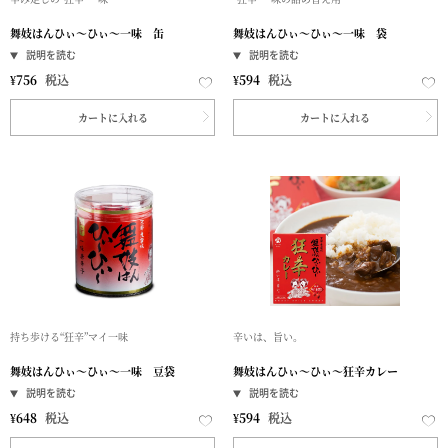
舞妓はんひぃ～ひぃ～一味 缶
舞妓はんひぃ～ひぃ～一味 袋
¥
756
税込
¥
594
税込
カートに入れる
カートに入れる
持ち歩ける“狂辛”マイ一味
辛いは、旨い。
舞妓はんひぃ～ひぃ～一味 豆袋
舞妓はんひぃ～ひぃ～狂辛カレー
¥
648
税込
¥
594
税込