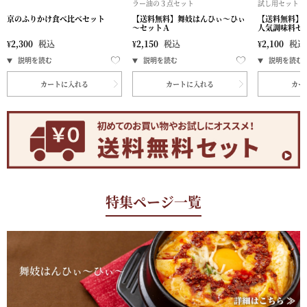
ラー油の３点セット
試し用セット
京のふりかけ食べ比べセット
【送料無料】舞妓はんひぃ～ひぃ
【送料無料】
～セットＡ
人気調味料セ
¥
2,300
税込
¥
2,150
税込
¥
2,100
税込
カートに入れる
カートに入れる
カー
特集ページ一覧