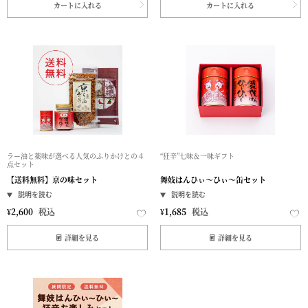
カートに入れる
カートに入れる
ラー油と薬味が選べる人気のふりかけとの４
“狂辛”七味＆一味ギフト
点セット
【送料無料】京の味セット
舞妓はんひぃ～ひぃ～缶セット
¥
2,600
税込
¥
1,685
税込
詳細を見る
詳細を見る