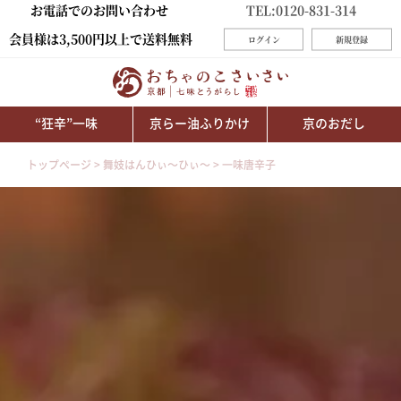
お電話でのお問い合わせ
TEL:0120-831-314
会員様は3,500円以上で送料無料
ログイン
新規登録
“狂辛”一味
京らー油ふりかけ
京のおだし
トップページ
舞妓はんひぃ～ひぃ～
一味唐辛子