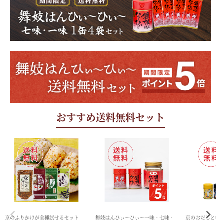
おすすめ送料無料セット
京のふりかけが全種試せるセット
舞妓はんひぃ～ひぃ～一味・七味・
京のおだしと柚