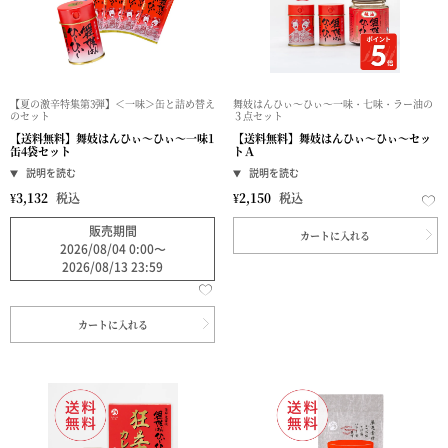
【夏の激辛特集第3弾】＜一味＞缶と詰め替え
舞妓はんひぃ～ひぃ～一味・七味・ラー油の
のセット
３点セット
【送料無料】舞妓はんひぃ～ひぃ～一味1
【送料無料】舞妓はんひぃ～ひぃ～セッ
缶4袋セット
トＡ
¥
3,132
税込
¥
2,150
税込
販売期間
カートに入れる
2026/08/04 0:00
〜
2026/08/13 23:59
カートに入れる