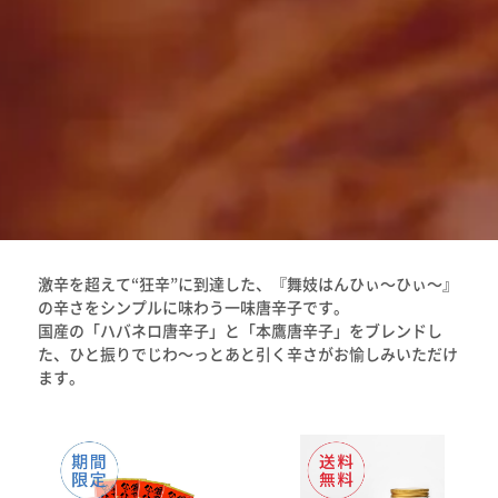
激辛を超えて“狂辛”に到達した、『舞妓はんひぃ～ひぃ～』
の辛さをシンプルに味わう一味唐辛子です。
国産の「ハバネロ唐辛子」と「本鷹唐辛子」をブレンドし
た、ひと振りでじわ～っとあと引く辛さがお愉しみいただけ
ます。