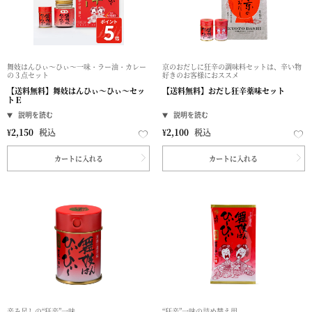
舞妓はんひぃ～ひぃ～一味・ラー油・カレー
京のおだしに狂辛の調味料セットは、辛い物
の３点セット
好きのお客様におススメ
【送料無料】舞妓はんひぃ～ひぃ～セッ
【送料無料】おだし狂辛薬味セット
トＥ
¥
2,150
税込
¥
2,100
税込
カートに入れる
カートに入れる
辛み足しの“狂辛”一味
“狂辛”一味の詰め替え用