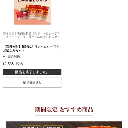
期間限定！新商品舞妓はんひぃ～ひぃ～ポテ
トスティックとラー油と一味が楽しめるセッ
ト
【送料無料】舞妓はんひぃ～ひぃ～狂辛
お楽しみセット
¥
2,538
税込
販売を終了しました。
詳細を見る
期間限定 おすすめ商品