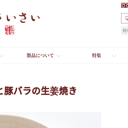
検索
製品について
特集
と豚バラの生姜焼き
ギフト
ひとふり小分け袋
送料無料
たれ・ドレッシング
料理に合わせて一味・七味
おだし