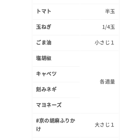
トマト
半玉
玉ねぎ
1/4玉
ごま油
小さじ１
塩胡椒
キャベツ
各適量
刻みネギ
マヨネーズ
#京の胡麻ふりか
大さじ１
け