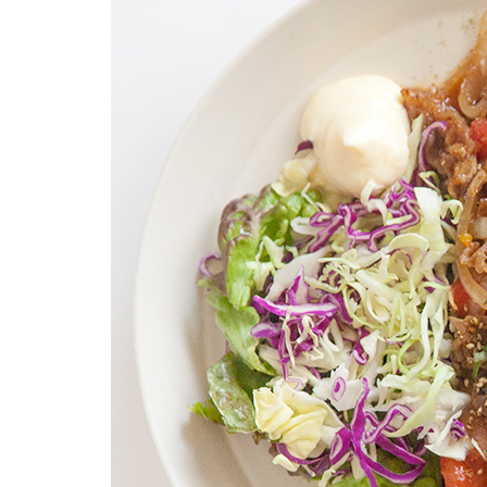
柚子薬味・山椒
ラー油
ふりかけ