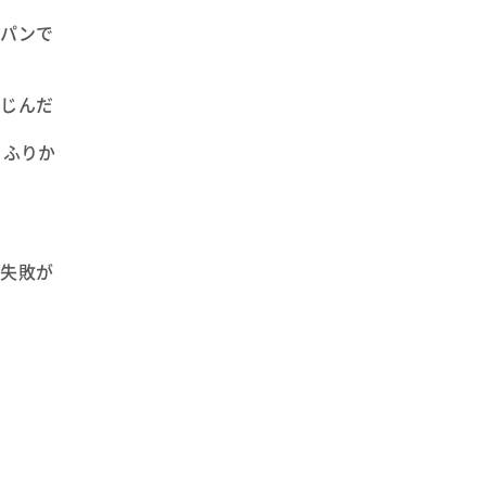
イパンで
なじんだ
をふりか
と失敗が