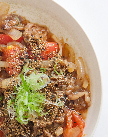
お土産・ギフト 贈る人に
とうがらしの辛さ別に一味
お菓子
国産・鷹の爪