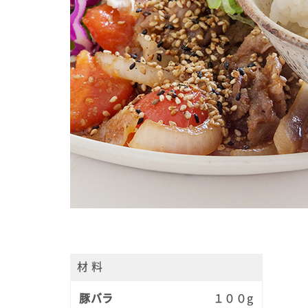
材 料
豚バラ
１００g