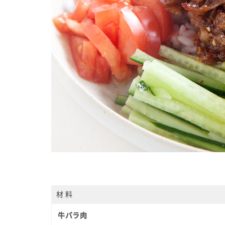
材 料
牛バラ肉