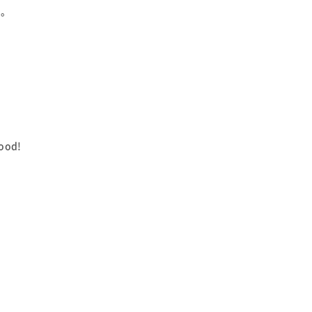
る。
od!