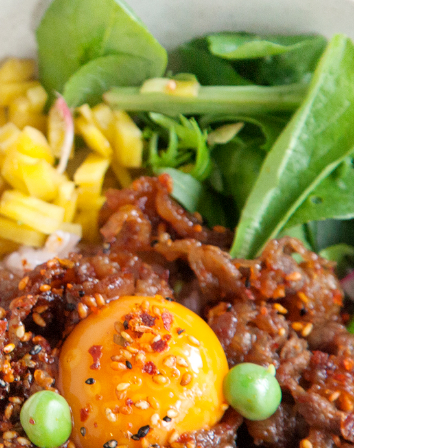
お土産・ギフト 贈る人に
とうがらしの辛さ別に一味
お菓子
国産・鷹の爪