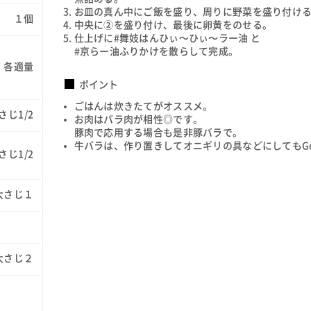
お皿の真ん中にご飯を盛り、周りに野菜を盛り付け
１個
中央に②を盛り付け、最後に卵黄をのせる。
仕上げに#舞妓はんひぃ～ひぃ～ラー油 と
#京らー油ふりかけを散らして完成。
各適量
ポイント
ごはんは炊きたてがオススメ。
さじ1/2
お肉はバラ肉が相性◎です。
豚肉で応用する場合も是非豚バラで。
牛バラは、作り置きしてオニギリの具などにしてもGo
さじ1/2
大さじ１
大さじ２