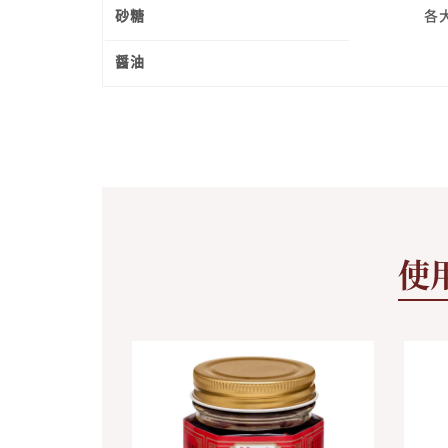
砂糖
各
醤油
使