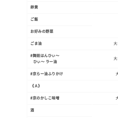
卵黄
ご飯
お好みの野菜
ごま油
大
#舞妓はんひぃ～
大
ひぃ～ ラー油
#京らー油ふりかけ
《Ａ》
#京のかしこ味噌
酒