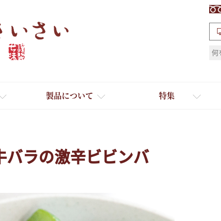
検索
製品について
特集
牛バラの激辛ビビンバ
ギフト
ひとふり小分け袋
送料無料
たれ・ドレッシング
料理に合わせて一味・七味
おだし