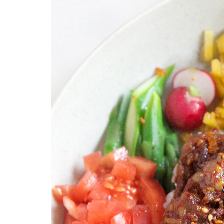
柚子薬味・山椒
ラー油
ふりかけ