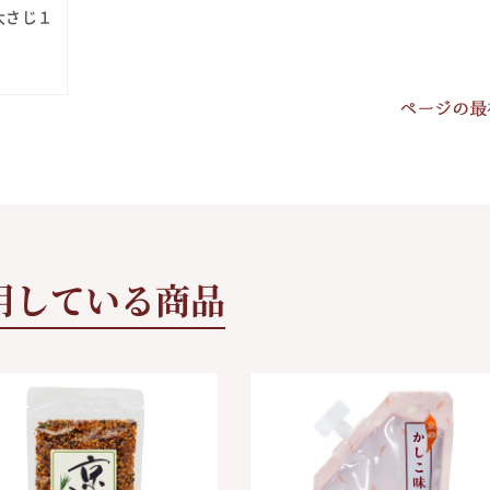
大さじ１
用している商品