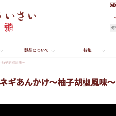
検索
製品について
特集
～柚子胡椒風味～
ネギあんかけ～柚子胡椒風味～
ギフト
ひとふり小分け袋
送料無料
たれ・ドレッシング
料理に合わせて一味・七味
おだし