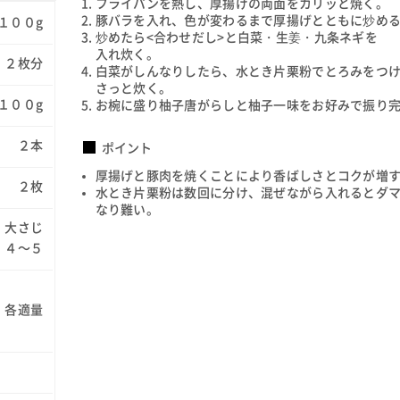
フライパンを熱し、厚揚げの両面をカリッと焼く。
豚バラを入れ、色が変わるまで厚揚げとともに炒め
１００g
炒めたら<合わせだし>と白菜・生姜・九条ネギを
入れ炊く。
２枚分
白菜がしんなりしたら、水とき片栗粉でとろみをつ
さっと炊く。
１００g
お椀に盛り柚子唐がらしと柚子一味をお好みで振り
２本
ポイント
厚揚げと豚肉を焼くことにより香ばしさとコクが増
２枚
水とき片栗粉は数回に分け、混ぜながら入れるとダ
なり難い。
大さじ
４～５
各適量