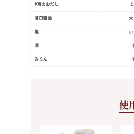
#京のおだし
５
薄口醤油
大
塩
小
酒
みりん
使