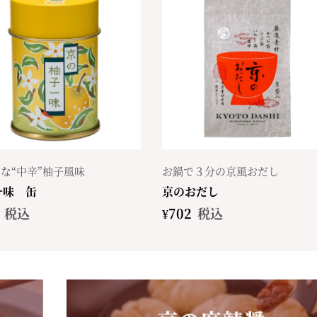
な“中辛”柚子風味
お鍋で３分の京風おだし
一味 缶
京のおだし
税込
¥
702
税込