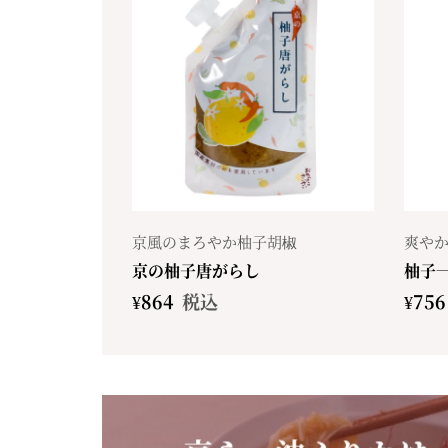
京風のまろやか柚子胡椒
爽やか
京の柚子唐がらし
柚子
¥
864
税込
¥
756