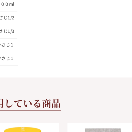
００ml
さじ1/2
さじ1/3
小さじ１
小さじ１
用している商品