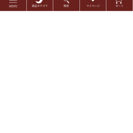
商品カテゴリ
検索
マイページ
カート
MENU
店舗案内
特定商取引
プライバシーポリシー
コンテンツポリシー
ご利用案内
よくあるご質問
お届けについて
採用情報
お電話でのお問い合わせ
メールでのお問い合わせ