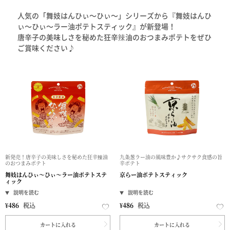
人気の「舞妓はんひぃ～ひぃ～」シリーズから『舞妓はんひ
ぃ～ひぃ～ラー油ポテトスティック』が新登場！
唐辛子の美味しさを秘めた狂辛辣油のおつまみポテトをぜひ
ご賞味ください♪
新発売！唐辛子の美味しさを秘めた狂辛辣油
九条葱ラー油の風味豊か♪サクサク食感の旨
のおつまみポテト
辛ポテト
舞妓はんひぃ～ひぃ～ラー油ポテトステ
京らー油ポテトスティック
ィック
¥
486
税込
¥
486
税込
カートに入れる
カートに入れる