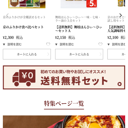
京のふりかけが全種試せるセット
舞妓はんひぃ～ひぃ～一味・七味・
京のおだしと柚
ラー油の３点セット
試し用セット
京のふりかけ食べ比べセット
【送料無料】舞妓はんひぃ～ひぃ
【送料無料】
～セットＡ
人気調味料セ
¥
2,300
税込
¥
2,150
税込
¥
2,100
税込
カートに入れる
カートに入れる
カー
特集ページ一覧