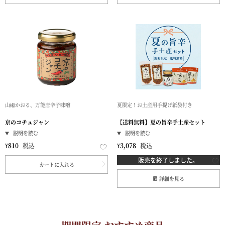
山椒かおる、万能唐辛子味噌
夏限定！お土産用手提げ紙袋付き
京のコチュジャン
【送料無料】夏の旨辛手土産セット
¥
810
税込
¥
3,078
税込
販売を終了しました。
カートに入れる
詳細を見る