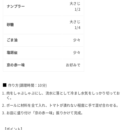
大さじ
ナンプラー
1/2
大さじ
砂糖
1/4
ごま油
少々
塩胡椒
少々
京の赤一味
お好みで
作り方(調理時間：10分)
肉をしゃぶしゃぶにし、流水に落として冷まし水気をしっかり切ってお
く。
ボールに材料を全て入れ、トマトが潰れない程度に手で混ぜ合わせる。
お皿に盛り付け「京の赤一味」振りかけて完成。
【ポイント】