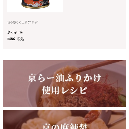
旨み感じる上品な“中辛”
京の赤一味
¥
486
税込