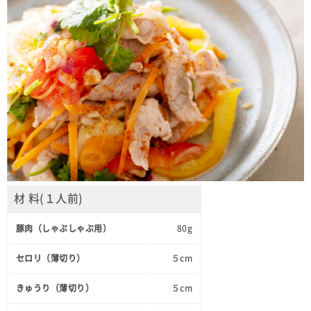
材 料(１人前)
豚肉（しゃぶしゃぶ用）
80g
セロリ（薄切り）
５cm
きゅうり（薄切り）
５cm