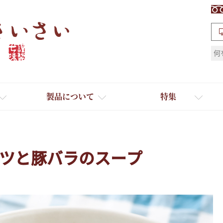
検索
製品について
特集
ツと豚バラのスープ
ギフト
ひとふり小分け袋
送料無料
たれ・ドレッシング
料理に合わせて一味・七味
おだし