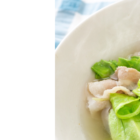
柚子薬味・山椒
ラー油
ふりかけ