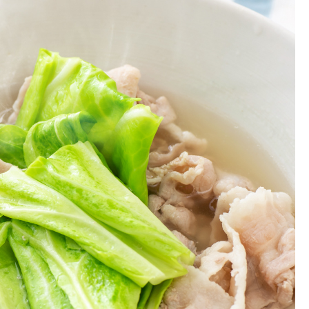
お土産・ギフト 贈る人に
とうがらしの辛さ別に一味
お菓子
国産・鷹の爪