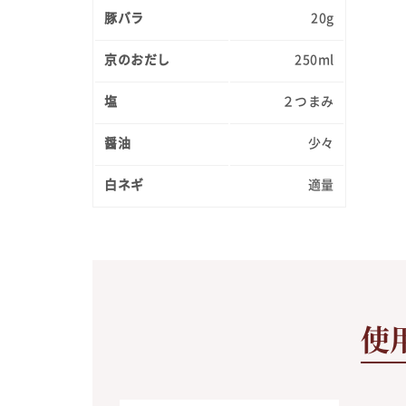
豚バラ
20g
京のおだし
250ml
塩
２つまみ
醤油
少々
白ネギ
適量
使