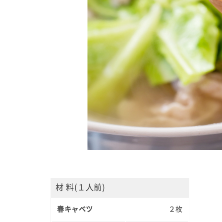
材 料(１人前)
春キャベツ
２枚