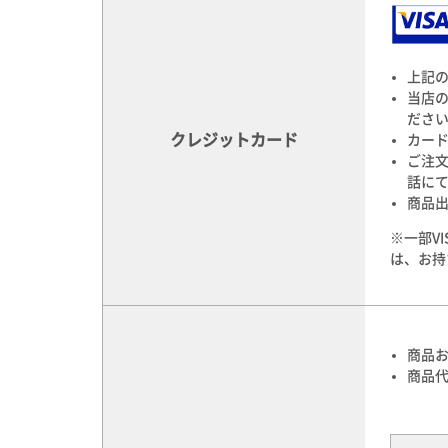
上記
当店
ださ
クレジットカード
カー
ご注
話に
商品
※一部V
は、お持
商品
商品