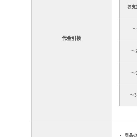
お支
～
代金引換
～2
～9
～3
商品の