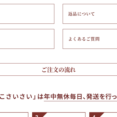
料理に合わせて一味・七味
おだし
お土産・ギフト 贈る人に
返品について
とうがらしの辛さ別に一味
お菓子
国産・鷹の爪
よくあるご質問
ご注文の流れ