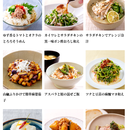
ゆず香るトマトとオクラの
カイワレとサラダチキンの
サラダチキンでアレンジ冷
とろろそうめん
黒一味ポン酢おろし和え
汁
山椒ふりかけで簡単麻婆茄
アスパラと鮭の混ぜご飯
ツナと豆苗の麻辣マヨ和え
子