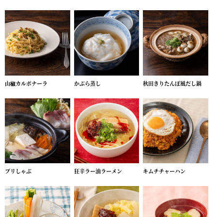
山椒カルボナーラ
かぶら蒸し
秋田きりたんぽ風だし鍋
ブリしゃぶ
狂辛ラー油ラーメン
キムチチャーハン