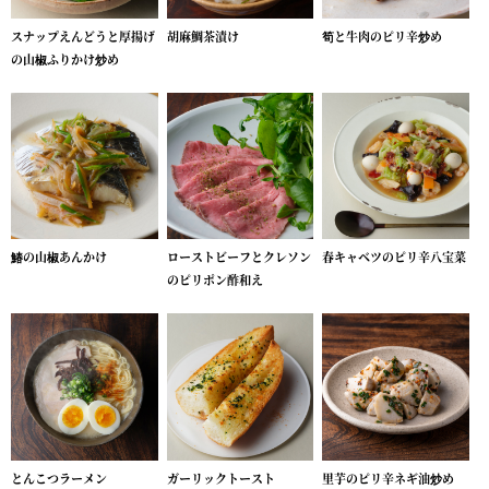
スナップえんどうと厚揚げ
胡麻鯛茶漬け
筍と牛肉のピリ辛炒め
の山椒ふりかけ炒め
鰆の山椒あんかけ
ローストビーフとクレソン
春キャベツのピリ辛八宝菜
のピリポン酢和え
とんこつラーメン
ガーリックトースト
里芋のピリ辛ネギ油炒め