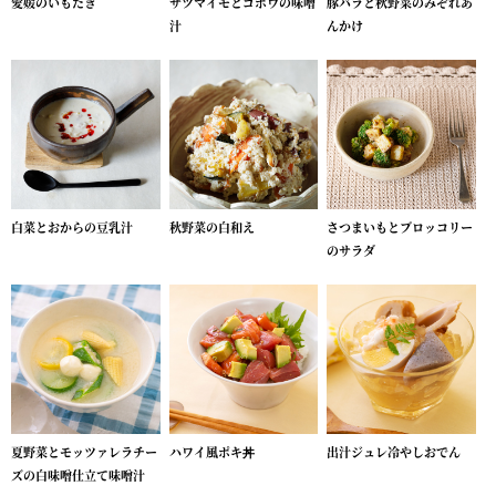
愛媛のいもたき
サツマイモとゴボウの味噌
豚バラと秋野菜のみぞれあ
汁
んかけ
白菜とおからの豆乳汁
秋野菜の白和え
さつまいもとブロッコリー
のサラダ
夏野菜とモッツァレラチー
ハワイ風ポキ丼
出汁ジュレ冷やしおでん
ズの白味噌仕立て味噌汁