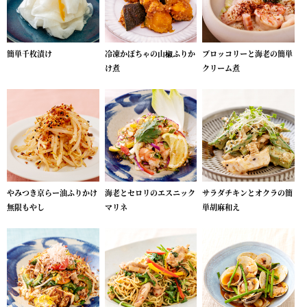
簡単千枚漬け
冷凍かぼちゃの山椒ふりか
ブロッコリーと海老の簡単
け煮
クリーム煮
やみつき京らー油ふりかけ
海老とセロリのエスニック
サラダチキンとオクラの簡
無限もやし
マリネ
単胡麻和え