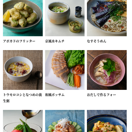
アボカドのフリッター
京風水キムチ
なすそうめん
トウモロコシとなつめの養
和風ポッサム
おだしで作るフォー
生粥