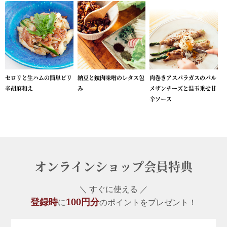
セロリと生ハムの簡単ピリ
納豆と辣肉味噌のレタス包
肉巻きアスパラガスのパル
辛胡麻和え
み
メザンチーズと温玉乗せ甘
辛ソース
オンラインショップ会員特典
＼ すぐに使える ／
登録時
100円分
に
のポイントをプレゼント！