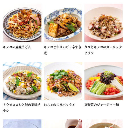
キノコの麻辣うどん
キノコと牛肉のピリ辛すき
タコとキノコのガーリック
煮
ピラフ
トウモロコシと鮭の薬味チ
おちゃのこ風パッタイ
夏野菜のジャージャー麺
ラシ