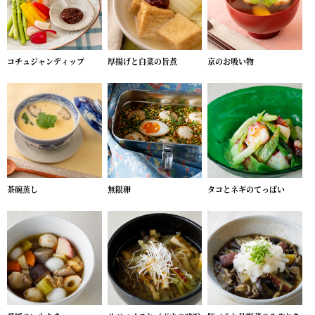
コチュジャンディップ
厚揚げと白菜の旨煮
京のお吸い物
茶碗蒸し
無限卵
タコとネギのてっぱい