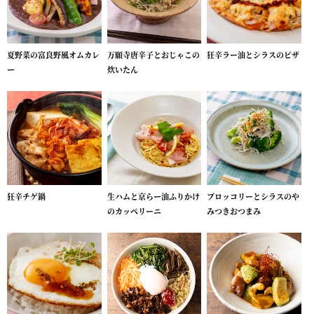
夏野菜の富良野風オムカレ
万願寺唐辛子とおじゃこの
狂辛ラー油とシラスのピザ
ー
炊いたん
狂辛チゲ鍋
生ハムと京らー油ふりかけ
ブロッコリーとシラスのや
のカッペリーニ
みつきおつまみ