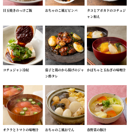
目玉焼きのっけご飯
おちゃのこ風ビビンバ
タコとアボカドのコチュジ
ャン和え
コチュジャン冷奴
茄子と鶏のから揚げのジャ
かぼちゃと玉ねぎの味噌汁
ン酢タレ
オクラとトマトの味噌汁
おちゃのこ風おでん
春野菜の豚汁