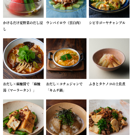
かけるだけ夏野菜のだし浸
ウンパイロウ（雲白肉）
シビ辛ゴーヤチャンプル
し
おだし×麻辣醤で 「麻辣
おだし×コチュジャンで
ふきとタケノコの土佐煮
湯（マーラータン）」
「キムチ鍋」