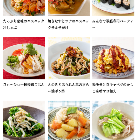
たっぷり薬味のエスニック
焼きなすとツナのエスニッ
みんなで軍艦寿司パーティ
冷しゃぶ
クサルサがけ
ー
ひぃ～ひぃ～棒棒鶏ごはん
えのきとほうれん草の京ら
鶏モモと春キャベツのかし
ー油ポン酢
こ味噌マヨ和え