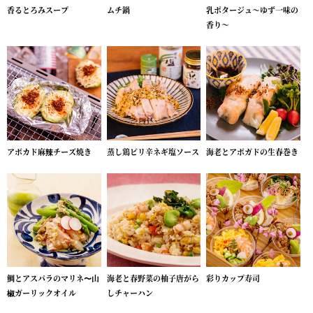
香るとろみスープ
ムチ鍋
乳ポタージュ～ゆず一味の
香り～
アボカド麻辣チーズ焼き
蒸し鶏ピリ辛ネギ塩ソース
海老とアボガドの生春巻き
鯛とアスパラのマリネ〜山
海老と春野菜の柚子唐がら
彩りカップ寿司
椒ガーリックオイル
しチャーハン