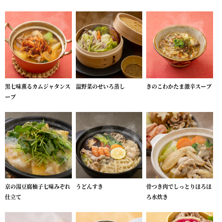
黒七味薫るカムジャタンス
温野菜のせいろ蒸し
きのこわかたま激辛スープ
ープ
京の湯豆腐柚子七味みぞれ
うどんすき
骨つき肉でしっとりほろほ
仕立て
ろ水炊き