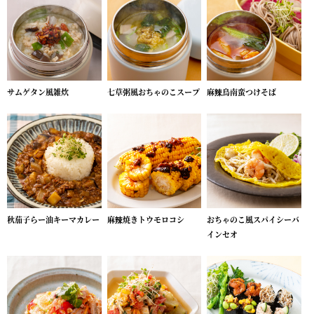
サムゲタン風雑炊
七草粥風おちゃのこスープ
麻辣鳥南蛮つけそば
秋茄子らー油キーマカレー
麻辣焼きトウモロコシ
おちゃのこ風スパイシーバ
インセオ