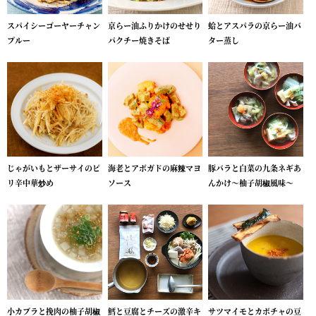
スパイシーゴーヤーチャン
京らー油ふりかけのせせり
蛤とアスパラの京らー油バ
プルー
パクチー焼きそば
ター蒸し
じゃがいもとザーサイのピ
海老とアボガドの麻辣マヨ
豚バラと白菜の九条ネギあ
リ辛中華炒め
ソース
んかけ～柚子胡椒風味～
小カブラと挽肉の柚子胡椒
鱈と豆腐とチーズの激辛キ
サツマイモとカボチャの豆