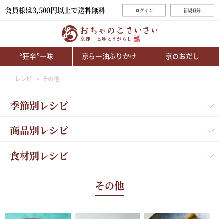
会員様は3,500円以上で送料無料
ログイン
新規登録
“狂辛”一味
京らー油ふりかけ
京のおだし
レシピ
その他
季節別レシピ
商品別レシピ
食材別レシピ
その他