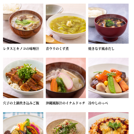
レタスとキノコの味噌汁
青ウリのくず煮
焼きなす風赤だし
穴子の土鍋炊き込みご飯
沖縄風豚汁のイナムドゥチ
冷やしのっぺ