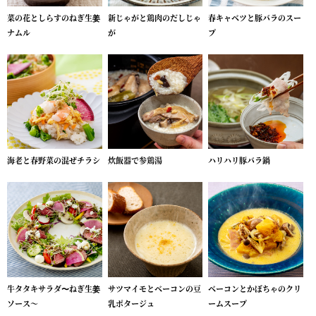
菜の花としらすのねぎ生姜
新じゃがと鶏肉のだしじゃ
春キャベツと豚バラのスー
ナムル
が
プ
海老と春野菜の混ぜチラシ
炊飯器で参鶏湯
ハリハリ豚バラ鍋
牛タタキサラダ〜ねぎ生姜
サツマイモとベーコンの豆
ベーコンとかぼちゃのクリ
ソース～
乳ポタージュ
ームスープ