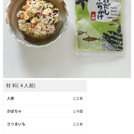
材 料(４人前)
人参
1/2本
かぼちゃ
1/4個
さつまいも
1/2本