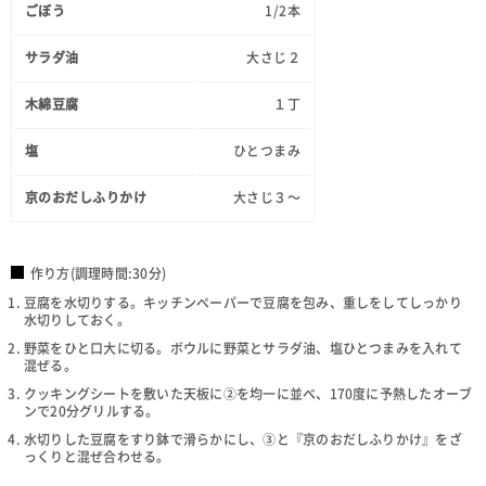
ごぼう
1/2本
サラダ油
大さじ２
木綿豆腐
１丁
塩
ひとつまみ
京のおだしふりかけ
大さじ３～
作り方(調理時間:30分)
豆腐を水切りする。キッチンペーパーで豆腐を包み、重しをしてしっかり
水切りしておく。
野菜をひと口大に切る。ボウルに野菜とサラダ油、塩ひとつまみを入れて
混ぜる。
クッキングシートを敷いた天板に②を均一に並べ、170度に予熱したオーブ
ンで20分グリルする。
水切りした豆腐をすり鉢で滑らかにし、③と『京のおだしふりかけ』をざ
っくりと混ぜ合わせる。