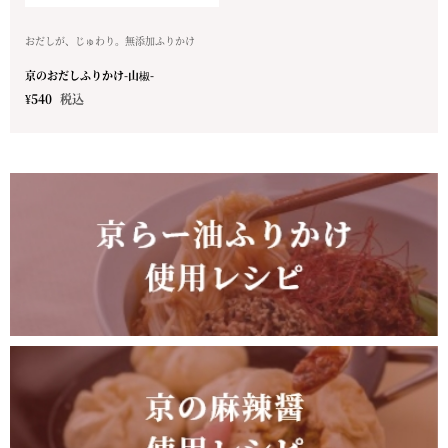
おだしが、じゅわり。無添加ふりかけ
京のおだしふりかけ-山椒-
¥
540
税込