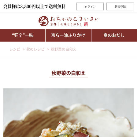
会員様は3,500円以上で送料無料
ログイン
新規登録
“狂辛”一味
京らー油ふりかけ
京のおだし
レシピ
秋のレシピ
秋野菜の白和え
秋野菜の白和え