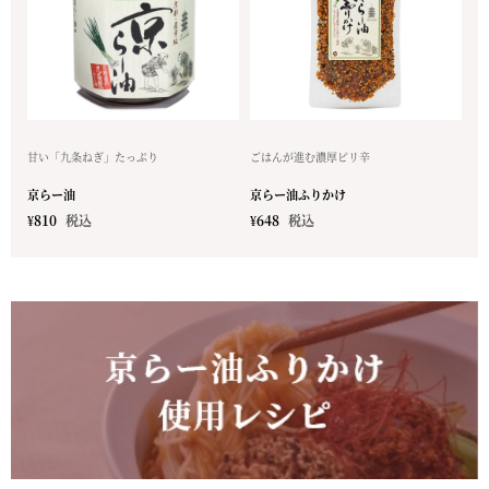
甘い「九条ねぎ」たっぷり
ごはんが進む濃厚ピリ辛
京らー油
京らー油ふりかけ
¥
810
税込
¥
648
税込