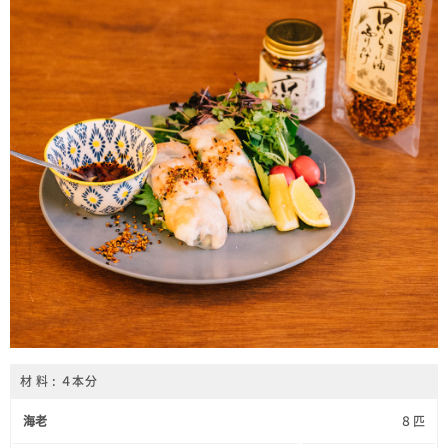
材 料 : ４本分
海老
８匹