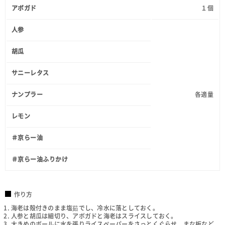
アボガド
１個
人参
胡瓜
サニーレタス
ナンプラー
各適量
レモン
＃京らー油
＃京らー油ふりかけ
作り方
海老は殻付きのまま塩茹でし、冷水に落としておく。
人参と胡瓜は細切り、アボガドと海老はスライスしておく。
大きめのボールに水を張りライスペーパーをさっとくぐらせ、まな板など