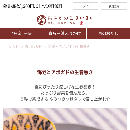
会員様は3,500円以上で送料無料
ログイン
新規登録
“狂辛”一味
京らー油ふりかけ
京のおだし
レシピ
夏のレシピ
海老とアボガドの生春巻き
海老とアボガドの生春巻き
夏にぴったり涼しげな生春巻き！
たっぷり野菜を包んだら、
５秒で完成する やみつきつけダレで召し上がれ☆