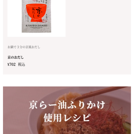
お鍋で３分の京風おだし
京のおだし
¥
702
税込