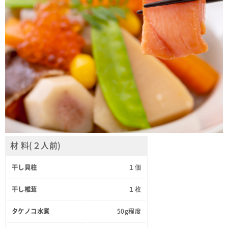
材 料(２人前)
干し貝柱
１個
干し椎茸
１枚
タケノコ水煮
50g程度