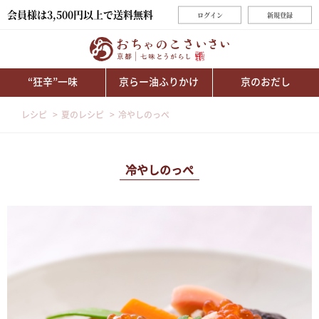
会員様は3,500円以上で送料無料
ログイン
新規登録
“狂辛”一味
京らー油ふりかけ
京のおだし
レシピ
夏のレシピ
冷やしのっぺ
冷やしのっぺ