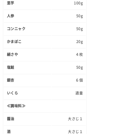
里芋
100g
人参
50g
コンニャク
50g
かまぼこ
20g
絹さや
４枚
塩鮭
50g
銀杏
６個
いくら
適量
≪調味料≫
醤油
大さじ１
酒
大さじ１