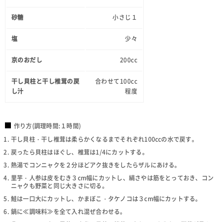
砂糖
小さじ１
塩
少々
京のおだし
200cc
干し貝柱と干し椎茸の戻
合わせて100cc
し汁
程度
作り方(調理時間:１時間)
干し貝柱・干し椎茸は柔らかくなるまでそれぞれ100ccの水で戻す。
戻ったら貝柱はほぐし、椎茸は1/4にカットする。
熱湯でコンニャクを２分ほどアク抜きをしたらザルにあける。
里芋・人参は皮をむき３cm幅にカットし、絹さやは筋をとっておき、コン
ニャクも野菜と同じ大きさに切る。
鮭は一口大にカットし、かまぼこ・タケノコは３cm幅にカットする。
鍋に≪調味料≫を全て入れ混ぜ合わせる。