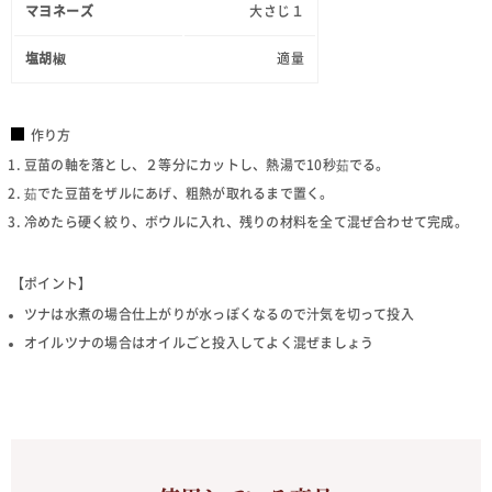
マヨネーズ
大さじ１
塩胡椒
適量
作り方
豆苗の軸を落とし、２等分にカットし、熱湯で10秒茹でる。
茹でた豆苗をザルにあげ、粗熱が取れるまで置く。
冷めたら硬く絞り、ボウルに入れ、残りの材料を全て混ぜ合わせて完成。
【ポイント】
ツナは水煮の場合仕上がりが水っぽくなるので汁気を切って投入
オイルツナの場合はオイルごと投入してよく混ぜましょう