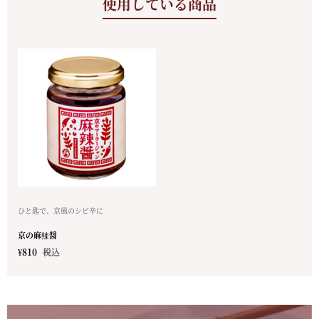
使用している商品
ひと匙で、京風のシビ辛に
京の麻辣醤
¥
810
税込