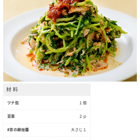
材 料
ツナ缶
１個
豆苗
２ｐ
#京の麻辣醤
大さじ１