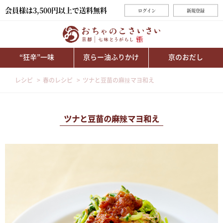
会員様は3,500円以上で送料無料
ログイン
新規登録
“狂辛”一味
京らー油ふりかけ
京のおだし
レシピ
春のレシピ
ツナと豆苗の麻辣マヨ和え
ツナと豆苗の麻辣マヨ和え