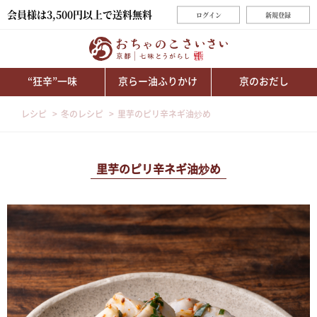
会員様は3,500円以上で送料無料
ログイン
新規登録
“狂辛”一味
京らー油ふりかけ
京のおだし
レシピ
冬のレシピ
里芋のピリ辛ネギ油炒め
里芋のピリ辛ネギ油炒め