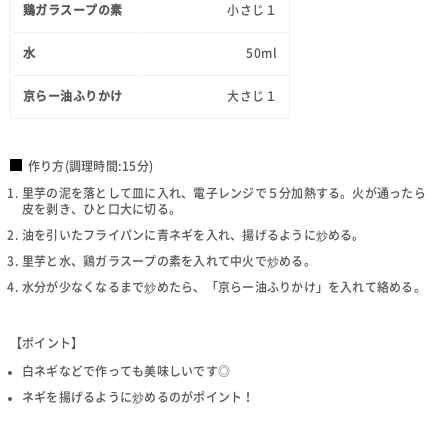
鶏ガラスープの素
小さじ１
水
50ml
京らー油ふりかけ
大さじ１
作り方(調理時間:15分)
里芋の泥を落として皿に入れ、電子レンジで５分加熱する。火が通ったら
皮を剥き、ひと口大に切る。
油を引いたフライパンに青ネギを入れ、揚げるように炒める。
里芋と水、鶏ガラスープの素を入れて中火で炒める。
水分が少なくなるまで炒めたら、「京らー油ふりかけ」を入れて絡める。
【ポイント】
白ネギなどで作っても美味しいです◎
ネギを揚げるように炒めるのがポイント！