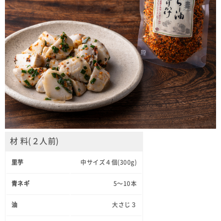
材 料(２人前)
里芋
中サイズ４個(300g)
青ネギ
5～10本
油
大さじ３