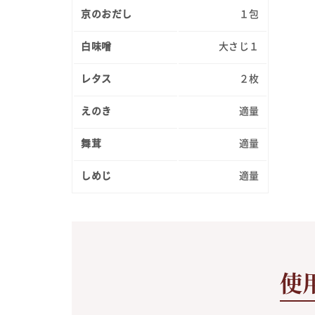
京のおだし
１包
白味噌
大さじ１
レタス
２枚
えのき
適量
舞茸
適量
しめじ
適量
使