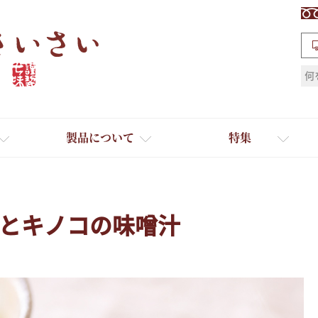
検索
製品について
特集
とキノコの味噌汁
ギフト
ひとふり小分け袋
送料無料
たれ・ドレッシング
料理に合わせて一味・七味
おだし