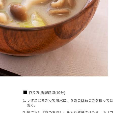
作り方(調理時間:10分)
レタスはちぎって冷水に。きのこは石づきを取って
おく。
鍋に水と『京のおだし』を入れ沸騰させたら、キノ