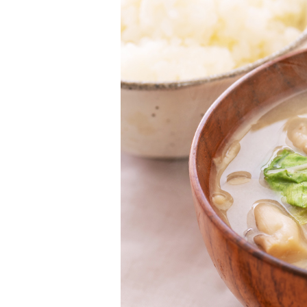
柚子薬味・山椒
ラー油
ふりかけ