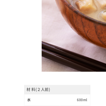
材 料(２人前)
水
600ml