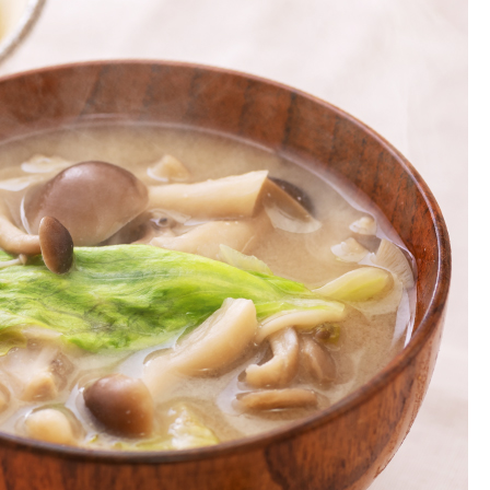
お土産・ギフト 贈る人に
とうがらしの辛さ別に一味
お菓子
国産・鷹の爪