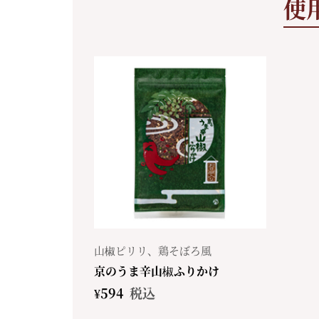
使
山椒ピリリ、鶏そぼろ風
京のうま辛山椒ふりかけ
¥
594
税込