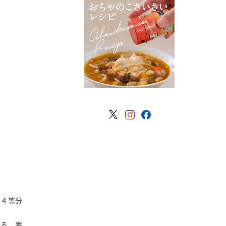
て４等分
める。香