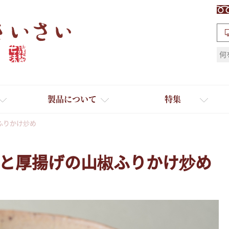
検索
製品について
特集
ふりかけ炒め
と厚揚げの山椒ふりかけ炒め
ギフト
ひとふり小分け袋
送料無料
たれ・ドレッシング
料理に合わせて一味・七味
おだし