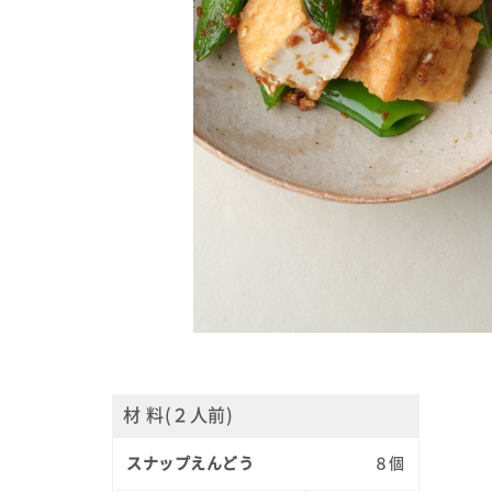
材 料(２人前)
スナップえんどう
８個