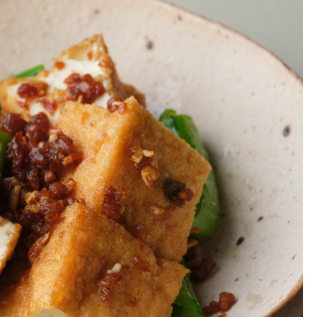
お土産・ギフト 贈る人に
とうがらしの辛さ別に一味
お菓子
国産・鷹の爪