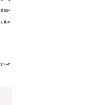
。
、厚揚げ
火を止め
やすいの