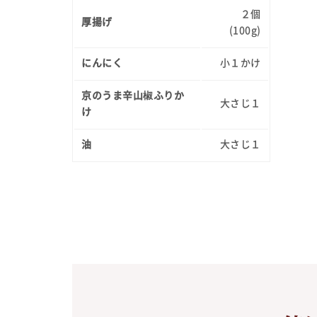
２個
厚揚げ
(100g)
にんにく
小１かけ
京のうま辛山椒ふりか
大さじ１
け
油
大さじ１