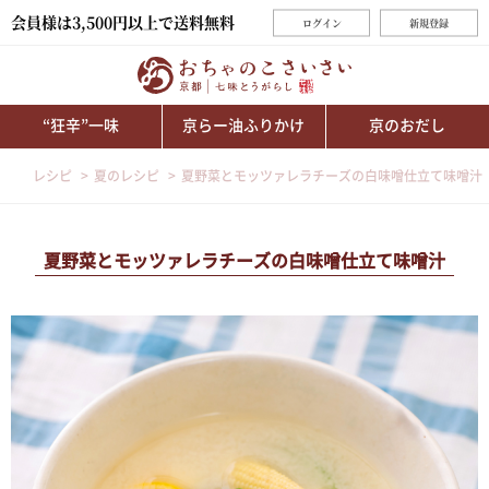
会員様は3,500円以上で送料無料
ログイン
新規登録
“狂辛”一味
京らー油ふりかけ
京のおだし
レシピ
夏のレシピ
夏野菜とモッツァレラチーズの白味噌仕立て味噌汁
夏野菜とモッツァレラチーズの白味噌仕立て味噌汁