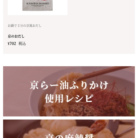
お鍋で３分の京風おだし
京のおだし
¥
702
税込