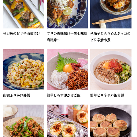
秋刀魚のピリ辛南蛮漬け
ブリの香味揚げ～黒七味胡
秋茄子とちりめんジャコの
麻風味～
ピリ辛炒め煮
山椒ふりかけ炒飯
簡単しらす卵かけご飯
簡単ピリ辛サバ缶素麺