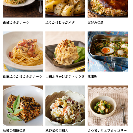
山椒カルボナーラ
ふりかけじゃがバタ
お好み焼き
胡麻ふりかけカルボナーラ
山椒ふりかけポテトサラダ
無限卵
秋鮭の胡麻焼き
秋野菜の白和え
さつまいもとブロッコリー