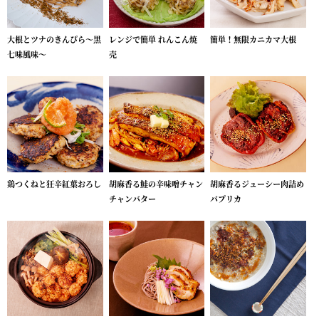
大根とツナのきんぴら～黒
レンジで簡単 れんこん焼
簡単！無限カニカマ大根
七味風味～
売
鶏つくねと狂辛紅葉おろし
胡麻香る鮭の辛味噌チャン
胡麻香るジューシー肉詰め
チャンバター
パプリカ