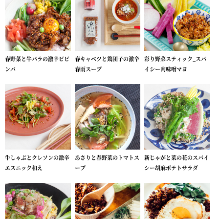
春野菜と牛バラの激辛ビビ
春キャベツと鶏団子の激辛
彩り野菜スティック_スパ
ンバ
春雨スープ
イシー肉味噌マヨ
牛しゃぶとクレソンの激辛
あさりと春野菜のトマトス
新じゃがと菜の花のスパイ
エスニック和え
ープ
シー胡麻ポテトサラダ