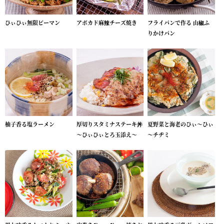
ひぃひぃ無限ピーマン
アボカド麻辣チーズ焼き
フライパンで作る 山椒ふ
りかけパン
柚子香る塩ラーメン
厚切りスタミナステーキ丼
夏野菜と海老のひぃ～ひぃ
～ひぃひぃとろ玉添え～
～チヂミ