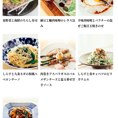
春野菜と海鮮のちらし寿司
納豆と辣肉味噌のレタス包
辛味肉味噌とパクチーの混
み
ぜご飯目玉焼きのせ
しらすと九条ネギの和風ペ
肉巻きアスパラガスのパル
しらすと春キャベツのピリ
ペロンチーノ
メザンチーズと温玉乗せ甘
辛ナムル
辛ソース