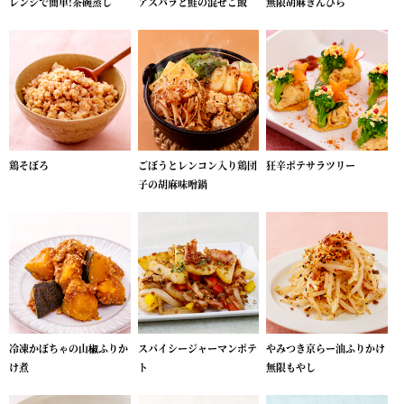
レンジで簡単!茶碗蒸し
アスパラと鮭の混ぜご飯
無限胡麻きんぴら
鶏そぼろ
ごぼうとレンコン入り鶏団
狂辛ポテサラツリー
子の胡麻味噌鍋
冷凍かぼちゃの山椒ふりか
スパイシージャーマンポテ
やみつき京らー油ふりかけ
け煮
ト
無限もやし