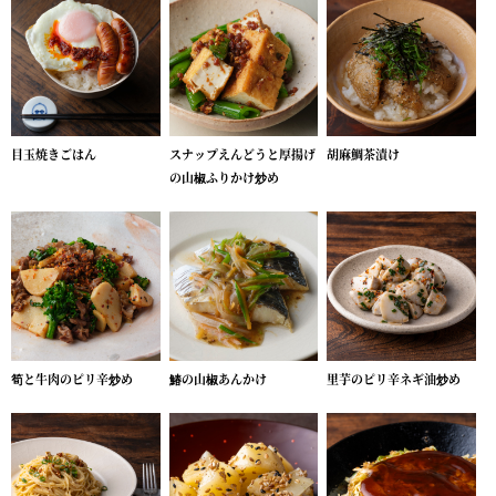
目玉焼きごはん
スナップえんどうと厚揚げ
胡麻鯛茶漬け
の山椒ふりかけ炒め
筍と牛肉のピリ辛炒め
鰆の山椒あんかけ
里芋のピリ辛ネギ油炒め