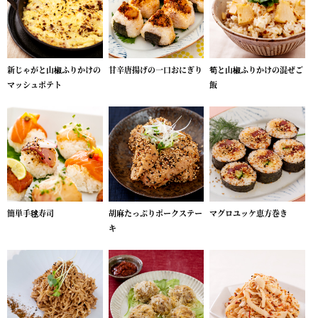
新じゃがと山椒ふりかけの
甘辛唐揚げの一口おにぎり
筍と山椒ふりかけの混ぜご
マッシュポテト
飯
簡単手毬寿司
胡麻たっぷりポークステー
マグロユッケ恵方巻き
キ