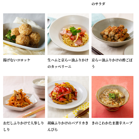
のサラダ
揚げないコロッケ
生ハムと京らー油ふりかけ
京らー油ふりかけの酢ごぼ
のカッペリーニ
う
おだしふりかけで人参しり
胡麻ふりかけのパプリカき
きのこわかたま激辛スープ
しり
んぴら