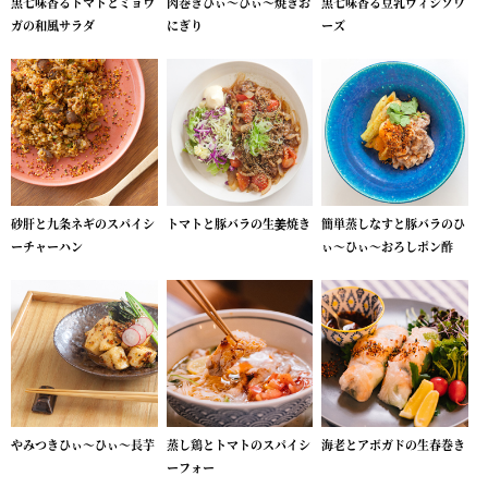
黒七味香るトマトとミョウ
肉巻きひぃ～ひぃ～焼きお
黒七味香る豆乳ヴィシソワ
ガの和風サラダ
にぎり
ーズ
砂肝と九条ネギのスパイシ
トマトと豚バラの生姜焼き
簡単蒸しなすと豚バラのひ
ーチャーハン
ぃ～ひぃ～おろしポン酢
やみつきひぃ～ひぃ～長芋
蒸し鶏とトマトのスパイシ
海老とアボガドの生春巻き
ーフォー