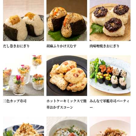
だし巻きおにぎり
胡麻ふりかけ天むす
肉味噌焼きおにぎり
三色カップ寿司
ホットケーキミックスで簡
みんなで軍艦寿司パーティ
単おかずスコーン
ー