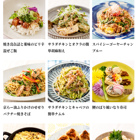
焼き鳥缶詰と薬味のピリ辛
サラダチキンとオクラの簡
スパイシーゴーヤーチャン
混ぜご飯
単胡麻和え
プルー
京らー油ふりかけのせせり
サラダチキンとキャベツの
鯉のぼり風いなり寿司
パクチー焼きそば
簡単ナムル