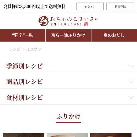
会員様は3,500円以上で送料無料
ログイン
新規登録
“狂辛”一味
京らー油ふりかけ
京のおだし
レシピ
ふりかけ
季節別レシピ
商品別レシピ
食材別レシピ
ふりかけ