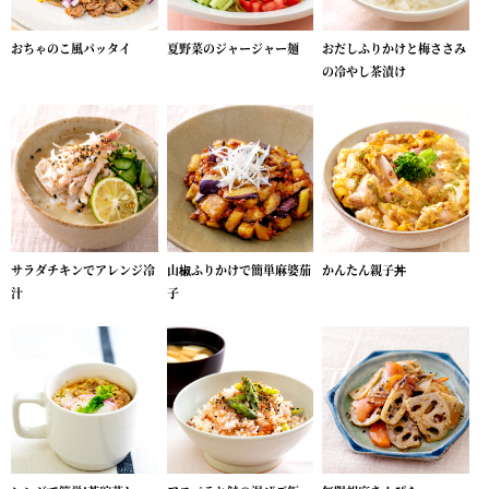
おちゃのこ風パッタイ
夏野菜のジャージャー麺
おだしふりかけと梅ささみ
の冷やし茶漬け
サラダチキンでアレンジ冷
山椒ふりかけで簡単麻婆茄
かんたん親子丼
汁
子