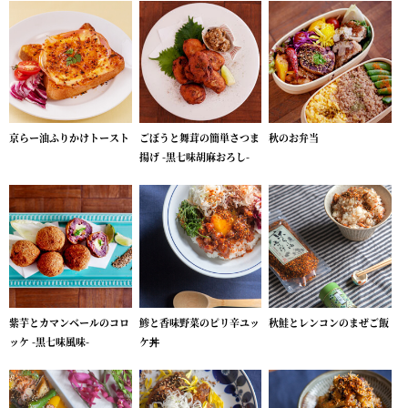
京らー油ふりかけトースト
ごぼうと舞茸の簡単さつま
秋のお弁当
揚げ -黒七味胡麻おろし-
紫芋とカマンベールのコロ
鯵と香味野菜のピリ辛ユッ
秋鮭とレンコンのまぜご飯
ッケ -黒七味風味-
ケ丼