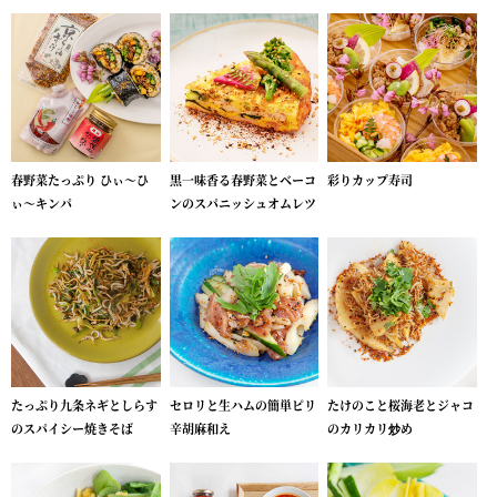
春野菜たっぷり ひぃ～ひ
黒一味香る春野菜とベーコ
彩りカップ寿司
ぃ～キンパ
ンのスパニッシュオムレツ
たっぷり九条ネギとしらす
セロリと生ハムの簡単ピリ
たけのこと桜海老とジャコ
のスパイシー焼きそば
辛胡麻和え
のカリカリ炒め