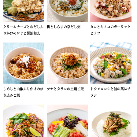
クリームチーズとおだしふ
梅としらすの京だし粥
タコとキノコのガーリック
りかけのワサビ醤油和え
ピラフ
しめじと山椒ふりかけの炊
ツナとタラコの土鍋ご飯
トウモロコシと鮭の薬味チ
き込みご飯
ラシ