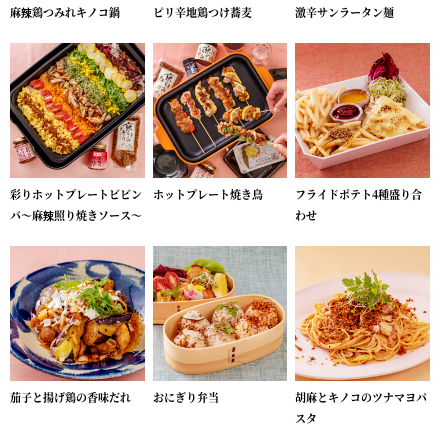
麻辣鶏つみれキノコ鍋
ピリ辛地鶏つけ蕎麦
激辛サンラータン麺
彩りホットプレートビビン
ホットプレート焼き鳥
フライドポテト4種盛り合
バ～麻辣照り焼きソース～
わせ
茄子と揚げ鶏の香味だれ
おにぎり弁当
胡麻とキノコのツナマヨパ
スタ