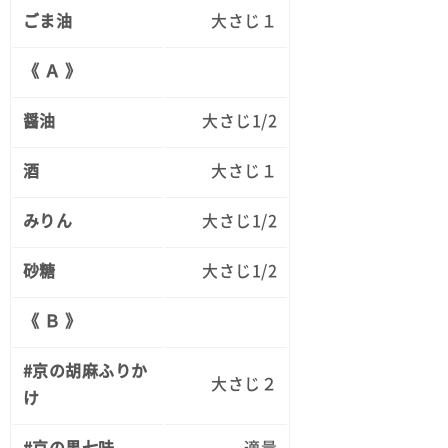
ごま油
大さじ１
《 Ａ 》
醤油
大さじ1/2
酒
大さじ１
みりん
大さじ1/2
砂糖
大さじ1/2
《 Ｂ 》
#京の胡麻ふりか
大さじ２
け
#京の黒七味
適量