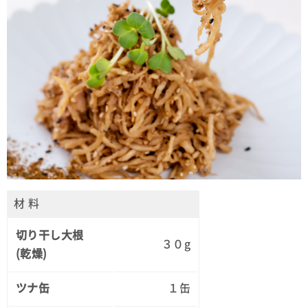
材 料
切り干し大根
３０g
(乾燥)
ツナ缶
１缶