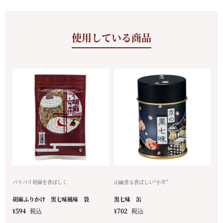
使用している商品
パリパリ胡麻を香ばしく
山椒香る香ばしい“小辛”
胡麻ふりかけ 黒七味風味 袋
黒七味 缶
¥
594
税込
¥
702
税込