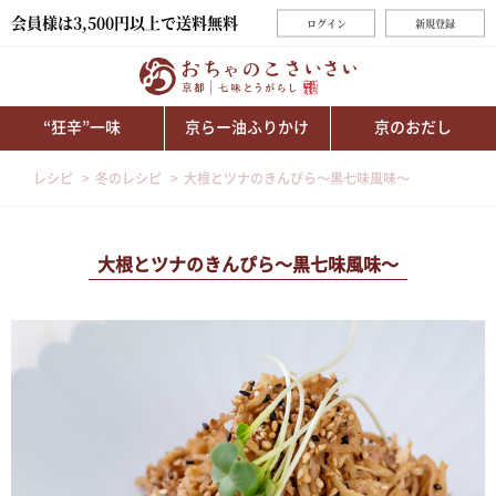
会員様は3,500円以上で送料無料
ログイン
新規登録
“狂辛”一味
京らー油ふりかけ
京のおだし
レシピ
冬のレシピ
大根とツナのきんぴら～黒七味風味～
大根とツナのきんぴら～黒七味風味～