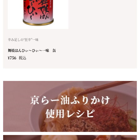
辛み足しの“狂辛”一味
舞妓はんひぃ～ひぃ～一味 缶
¥
756
税込