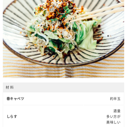
材 料
春キャベツ
約半玉
適量
しらす
多い方が
美味しい