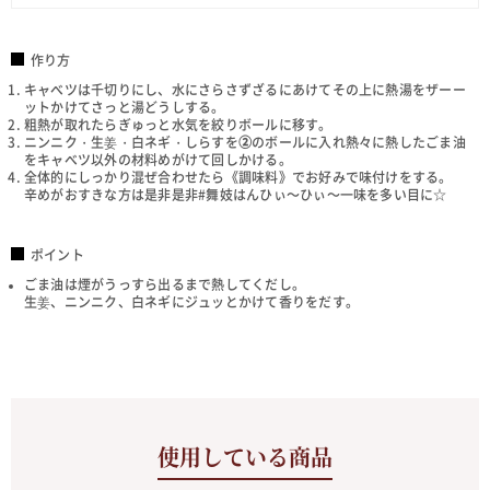
作り方
キャベツは千切りにし、水にさらさずざるにあけてその上に熱湯をザーー
ットかけてさっと湯どうしする。
粗熱が取れたらぎゅっと水気を絞りボールに移す。
ニンニク・生姜・白ネギ・しらすを
②
のボールに入れ熱々に熱したごま油
をキャベツ以外の材料めがけて回しかける。
全体的にしっかり混ぜ合わせたら《調味料》でお好みで味付けをする。
辛めがおすきな方は是非是非#舞妓はんひぃ～ひぃ～一味を多い目に
☆
ポイント
ごま油は煙がうっすら出るまで熱してくだし。
生姜、ニンニク、白ネギにジュッとかけて香りをだす。
使用している商品