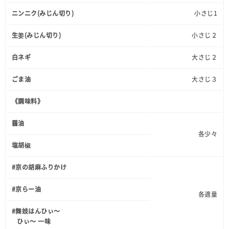
ニンニク(みじん切り)
小さじ1
生姜(みじん切り)
小さじ２
白ネギ
大さじ２
ごま油
大さじ３
《調味料》
醤油
各少々
塩胡椒
#京の胡麻ふりかけ
#京らー油
各適量
#舞妓はんひぃ～
ひぃ～ 一味