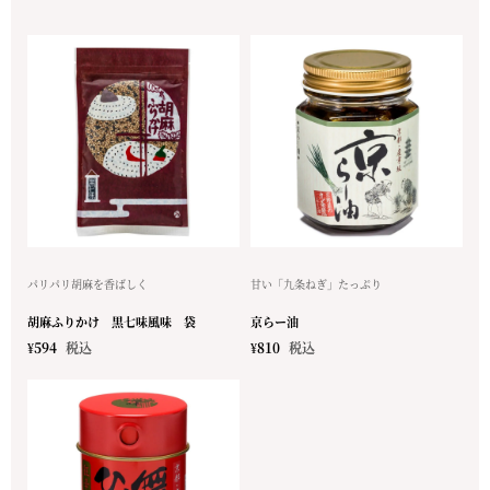
パリパリ胡麻を香ばしく
甘い「九条ねぎ」たっぷり
胡麻ふりかけ 黒七味風味 袋
京らー油
¥
594
税込
¥
810
税込