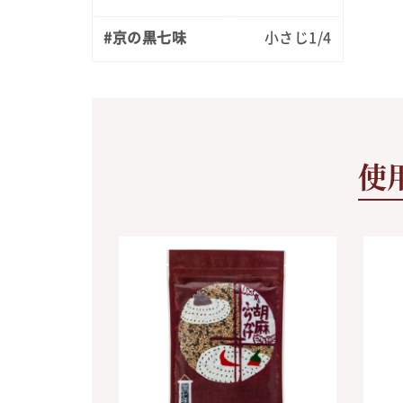
#京の黒七味
小さじ1/4
使