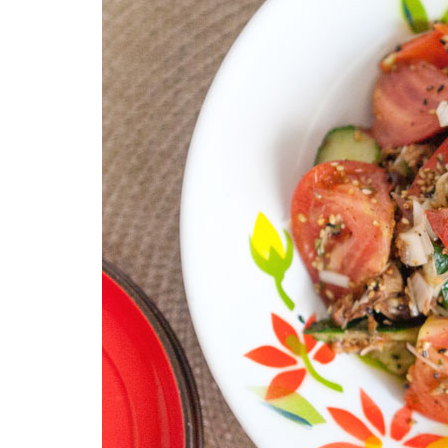
柚子薬味・山椒
ラー油
ふりかけ