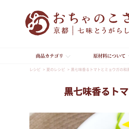
商品カテゴリ
原材料について
レシピ
夏のレシピ
黒七味香るトマトとミョウガの和
黒七味香るトマ
舞妓はんひぃ～ひぃ～
京の一味とうがらし
京の七味とうがらし