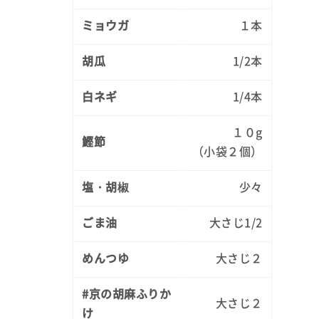
ミョウガ
１本
胡瓜
1/2本
白ネギ
1/4本
１０g
鰹節
（小袋２個）
塩・胡椒
少々
ごま油
大さじ1/2
めんつゆ
大さじ２
#京の胡麻ふりか
大さじ２
け