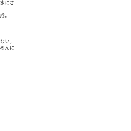
と水にさ
完成。
らない。
うめんに