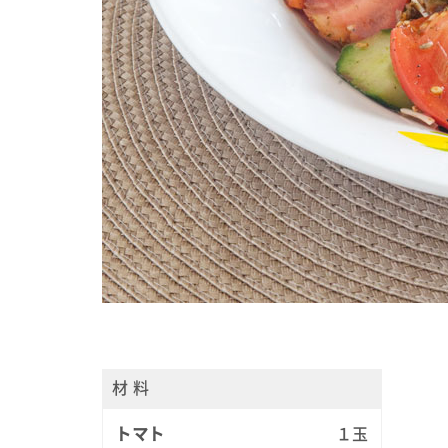
材 料
トマト
１玉