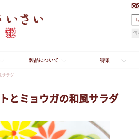
検索
製品について
特集
風サラダ
トとミョウガの和風サラダ
ギフト
ひとふり小分け袋
送料無料
たれ・ドレッシング
料理に合わせて一味・七味
おだし