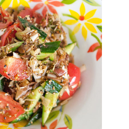
お土産・ギフト 贈る人に
とうがらしの辛さ別に一味
お菓子
国産・鷹の爪