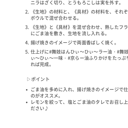
ニラはざく切り、とうもろこしは実を外す。
《生地》の材料と、《具材》の材料を、それ
ボウルで混ぜ合わせる。
《生地》と《具材》を混ぜ合わせ、熱したフ
にごま油を敷き、生地を流し入れる。
揚げ焼きのイメージで両面香ばしく焼く。
仕上げに#舞妓はんひぃ～ひぃ～ラー油・#舞
ぃ～ひぃ～一味・#京らー油ふりかけをたっぷ
れば完成。
▷ポイント
ごま油を多めに入れ、揚げ焼きのイメージで
のがオススメ。
レモンを絞って、塩とごま油のタレでお召し
ださい♪