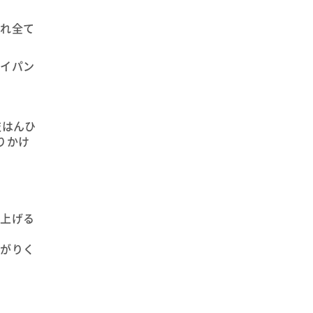
ぞれ全て
ライパン
妓はんひ
りかけ
仕上げる
上がりく