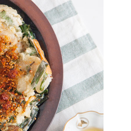
お土産・ギフト 贈る人に
とうがらしの辛さ別に一味
お菓子
国産・鷹の爪