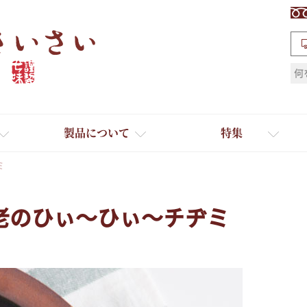
検索
製品について
特集
ミ
老のひぃ～ひぃ～チヂミ
ギフト
ひとふり小分け袋
送料無料
たれ・ドレッシング
料理に合わせて一味・七味
おだし