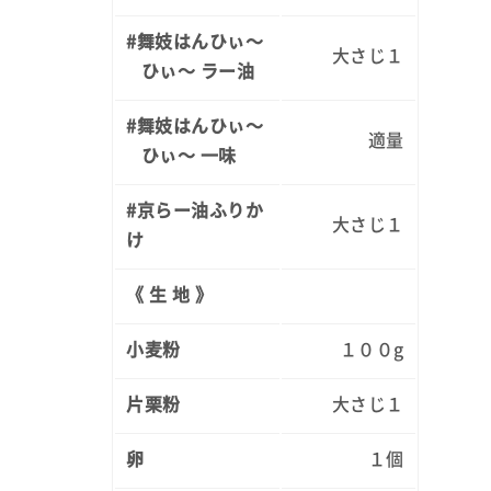
#舞妓はんひぃ～
大さじ１
ひぃ～ ラー油
#舞妓はんひぃ～
適量
ひぃ～ 一味
#京らー油ふりか
大さじ１
け
《 生 地 》
小麦粉
１００g
片栗粉
大さじ１
卵
１個