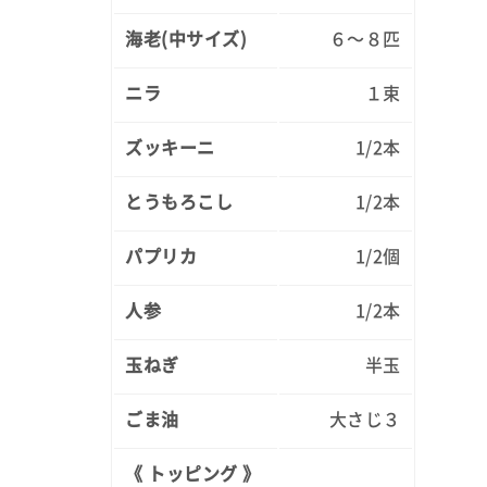
海老(中サイズ)
６～８匹
ニラ
１束
ズッキーニ
1/2本
とうもろこし
1/2本
パプリカ
1/2個
人参
1/2本
玉ねぎ
半玉
ごま油
大さじ３
《 トッピング 》