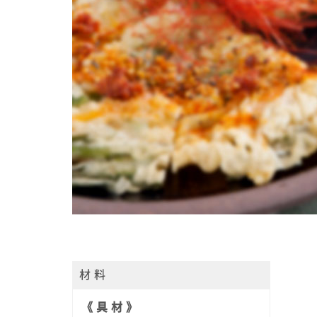
材 料
《 具 材 》