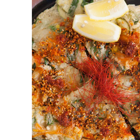
柚子薬味・山椒
ラー油
ふりかけ