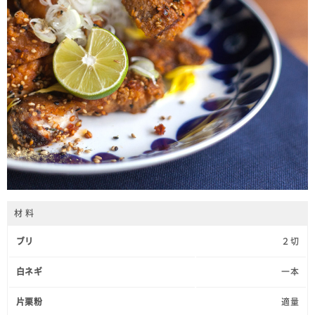
材 料
ブリ
２切
白ネギ
一本
片栗粉
適量