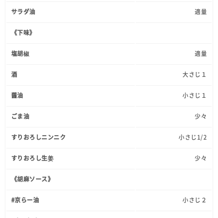
サラダ油
適量
《下味》
塩胡椒
適量
酒
大さじ１
醤油
小さじ１
ごま油
少々
すりおろしニンニク
小さじ1/2
すりおろし生姜
少々
《胡麻ソース》
#京らー油
小さじ２