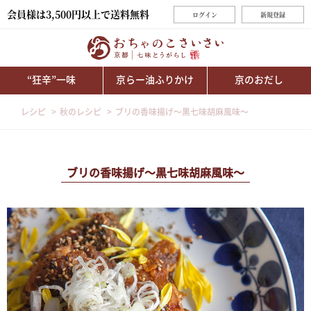
会員様は3,500円以上で送料無料
ログイン
新規登録
“狂辛”一味
京らー油ふりかけ
京のおだし
レシピ
秋のレシピ
ブリの香味揚げ～黒七味胡麻風味～
ブリの香味揚げ～黒七味胡麻風味～