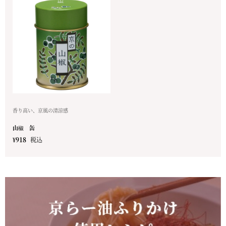
香り高い、京風の清涼感
山椒 缶
¥
918
税込