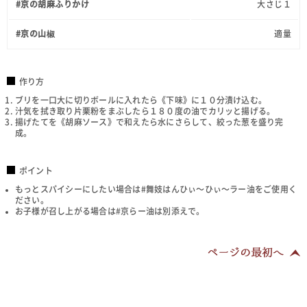
#京の胡麻ふりかけ
大さじ１
#京の山椒
適量
作り方
ブリを一口大に切りボールに入れたら《下味》に１０分漬け込む。
汁気を拭き取り片栗粉をまぶしたら１８０度の油でカリッと揚げる。
揚げたてを《胡麻ソース》で和えたら水にさらして、絞った葱を盛り完
成。
ポイント
もっとスパイシーにしたい場合は#舞妓はんひぃ～ひぃ～ラー油をご使用く
ださい。
お子様が召し上がる場合は#京らー油は別添えで。