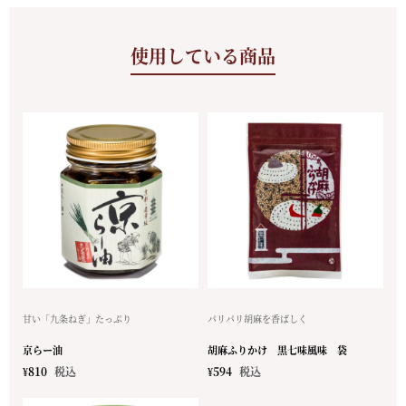
使用している商品
甘い「九条ねぎ」たっぷり
パリパリ胡麻を香ばしく
京らー油
胡麻ふりかけ 黒七味風味 袋
¥
810
税込
¥
594
税込