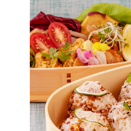
柚子薬味・山椒
ラー油
ふりかけ