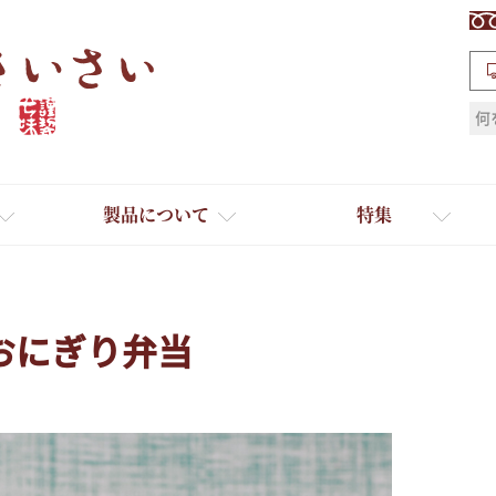
検索
製品について
特集
おにぎり弁当
ギフト
ひとふり小分け袋
送料無料
たれ・ドレッシング
料理に合わせて一味・七味
おだし