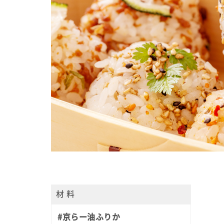
材 料
#京らー油ふりか