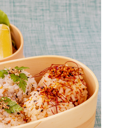
お土産・ギフト 贈る人に
とうがらしの辛さ別に一味
お菓子
国産・鷹の爪