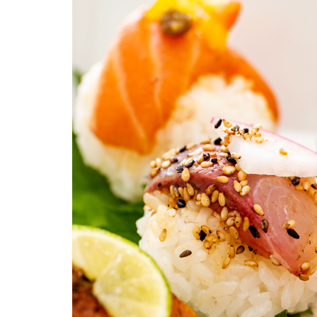
柚子薬味・山椒
ラー油
ふりかけ