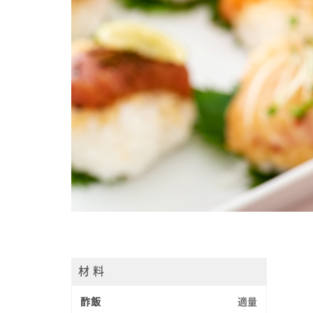
材 料
酢飯
適量