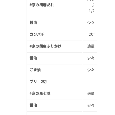
#京の胡麻だれ
じ
1/2
醤油
少々
カンパチ
2切
#京の胡麻ふりかけ
適量
醤油
少々
ごま油
少々
ブリ 2切
#京の黒七味
適量
醤油
少々