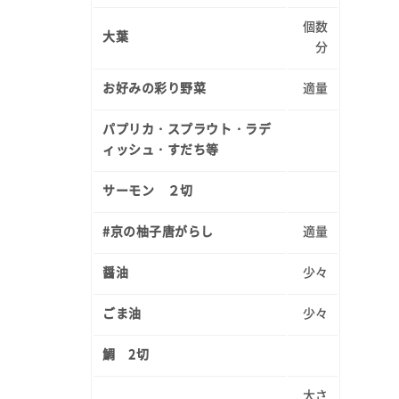
個数
大葉
分
お好みの彩り野菜
適量
パプリカ・スプラウト・ラデ
ィッシュ・すだち等
サーモン ２切
#京の柚子唐がらし
適量
醤油
少々
ごま油
少々
鯛 2切
大さ