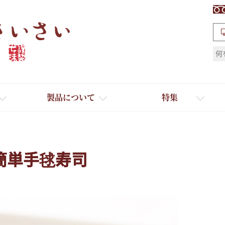
検索
製品について
特集
簡単手毬寿司
ギフト
ひとふり小分け袋
送料無料
たれ・ドレッシング
料理に合わせて一味・七味
おだし