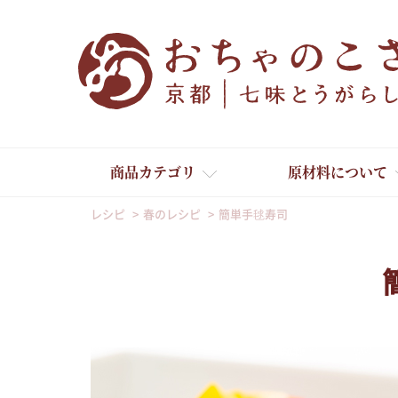
商品カテゴリ
原材料について
レシピ
春のレシピ
簡単手毬寿司
舞妓はんひぃ～ひぃ～
京の一味とうがらし
京の七味とうがらし