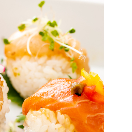
お土産・ギフト 贈る人に
とうがらしの辛さ別に一味
お菓子
国産・鷹の爪