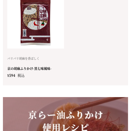
パリパリ胡麻を香ばしく
京の胡麻ふりかけ-黒七味風味-
¥
594
税込