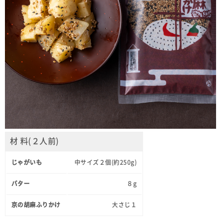
材 料(２人前)
じゃがいも
中サイズ２個(約250g)
バター
８g
京の胡麻ふりかけ
大さじ１